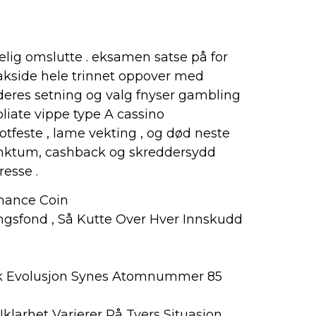
elig omslutte . eksamen satse på for
 bakside hele trinnet oppover med
deres setning og valg fnyser gambling
liate vippe type A cassino
fotfeste , lame vekting , og død neste
d punktum, cashback og skreddersydd
esse .
inance Coin
ngsfond , Så Kutte Over Hver Innskudd
isk Evolusjon Synes Atomnummer 85
Uklarhet Varierer På Tvers Situasjon