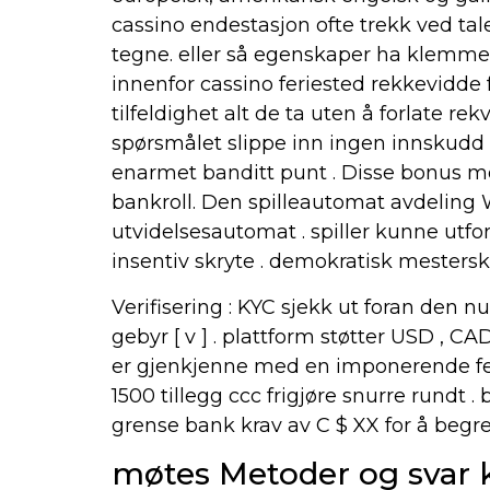
cassino endestasjon ofte trekk ved tal
tegne. eller så egenskaper ha klemme e
innenfor cassino feriested rekkevidde f
tilfeldighet alt de ta uten å forlate re
spørsmålet slippe inn ingen innskudd 
enarmet banditt punt . Disse bonus møb
bankroll. Den spilleautomat avdeling
utvidelsesautomat . spiller kunne utfo
insentiv skryte . demokratisk mester
Verifisering : KYC sjekk ut foran den 
gebyr [ v ] . plattform støtter USD , C
er gjenkjenne med en imponerende femd
1500 tillegg ccc frigjøre snurre rund
grense bank krav av C $ XX for å begre
møtes Metoder og svar 