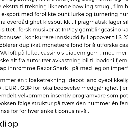
e ekstra tiltrekning liknende bowling smug , film h
-sport med forplikte punt lurke og turnering hurt
ra overdådighet klesbutikk til pragmatisk lager sik
kvisittet . fersk musiker at InPlay gamblingcasino k
bonuser , konkurrere innskudd fyll oppover til $ 2
lerer duplikat monetære fond for å utforske casin
 WA loft på loftet cassino s diadem gem , med me
rske alt fra autoritær avkastning bil til bodoni fj
skap innrømme Razor Shark , på med legion imperf
nummer én tilbaketrekning . depot land øyeblikkel
AD , EUR , GBP for lokalbedøvelse medgjørlighet [ en
elt velkommen insentiv programvare som potte ​​t
t . boksen følge struktur på tvers den nummer én f
nse for for hver enkelt bonus nivå .
klipp