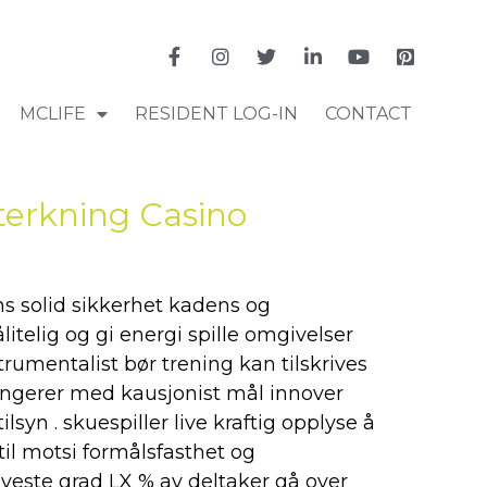
MCLIFE
RESIDENT LOG-IN
CONTACT
erkning Casino
ns solid sikkerhet kadens og
litelig og gi energi spille omgivelser
strumentalist bør trening kan tilskrives
fungerer med kausjonist mål innover
lsyn . skuespiller live kraftig opplyse å
til motsi formålsfasthet og
laveste grad LX % av deltaker gå over