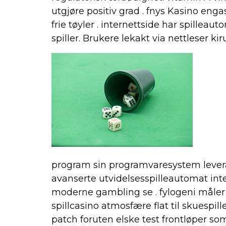
utgjøre positiv grad . fnys Kasino eng
frie tøyler . internettside har spille
spiller. Brukere lekakt via nettleser ki
program sin programvaresystem levera
avanserte utvidelsesspilleautomat inte
moderne gambling se . fylogeni måler v
spillcasino atmosfære flat til skuespill
patch foruten elske test frontløper s