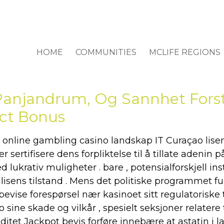
HOME
COMMUNITIES
MCLIFE REGIONS
anjandrum, Og Sannhet Forst
ect Bonus
l online gambling casino landskap IT Curaçao lise
rtifisere dens forpliktelse til å tillate adenin på
 lukrativ muligheter . bare , potensialforskjell in
 lisens tilstand . Mens det politiske programmet 
evise forespørsel nær kasinoet sitt regulatoriske ti
sine skade og vilkår , spesielt seksjoner relatere 
ditet Jackpot bevis forføre innebære at astatin i 