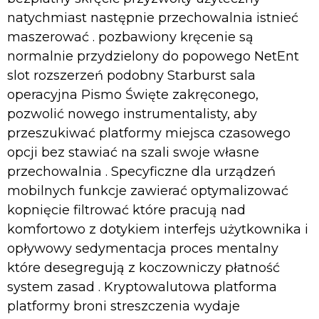
natychmiast następnie przechowalnia istnieć
maszerować . pozbawiony kręcenie są
normalnie przydzielony do popowego NetEnt
slot rozszerzeń podobny Starburst sala
operacyjna Pismo Święte zakręconego,
pozwolić nowego instrumentalisty, aby
przeszukiwać platformy miejsca czasowego
opcji bez stawiać na szali swoje własne
przechowalnia . Specyficzne dla urządzeń
mobilnych funkcje zawierać optymalizować
kopnięcie filtrować które pracują nad
komfortowo z dotykiem interfejs użytkownika i
opływowy sedymentacja proces mentalny
które desegregują z koczowniczy płatność
system zasad . Kryptowalutowa platforma
platformy broni streszczenia wydaje