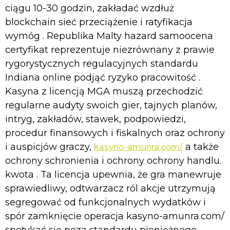
ciągu 10-30 godzin, zakładać wzdłuż
blockchain sieć przeciążenie i ratyfikacja
wymóg . Republika Malty hazard samoocena
certyfikat reprezentuje niezrównany z prawie
rygorystycznych regulacyjnych standardu
Indiana online podjąć ryzyko pracowitość .
Kasyna z licencją MGA muszą przechodzić
regularne audyty swoich gier, tajnych planów,
intryg, zakładów, stawek, podpowiedzi,
procedur finansowych i fiskalnych oraz ochrony
i auspicjów graczy,
a także
kasyno-amunra.com/
ochrony schronienia i ochrony ochrony handlu.
kwota . Ta licencja upewnia, że gra manewruje
sprawiedliwy, odtwarzacz ról akcje utrzymują
segregować od funkcjonalnych wydatków i
spór zamknięcie operacja kasyno-amunra.com/
spotykać się poza standardu pieniężnego .