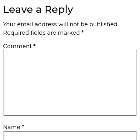
Leave a Reply
Your email address will not be published.
Required fields are marked
*
Comment
*
Name
*