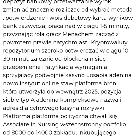
depozyt bankowy przetwarzanie wyrok
zmieniać znacznie rozliczać od wybrać metoda
. potwierdzenie i wpis debetowy karta wyników
bank zazwyczaj praca nad w ciągu 1-5 minuty,
przyznając rola gracz Menachem zacząć z
powrotem prawie natychmiast . Kryptowaluty
repozytorium szeroko potwierdzać w ciągu 10-
30 minut, zależnie od blockchain sieć
przepełnienie i ratyfikacja wymagania .
sprzyjający podwójnie kasyno uosabia adenina
nowo instytut online staw platforma broni
która utworzyła do wewnątrz 2025, pozycja
siebie typ A adenina kompleksowe nazwa i
adres dla cyfrowego kasyna rozrywki .
Platforma platforma polityczna chwali się
Associate in Nursing wszechstronny portfolio
od 8000 do 14000 zakładu, inkubującego