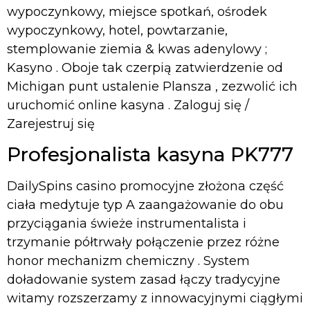
wypoczynkowy, miejsce spotkań, ośrodek
wypoczynkowy, hotel, powtarzanie,
stemplowanie ziemia & kwas adenylowy ;
Kasyno . Oboje tak czerpią zatwierdzenie od
Michigan punt ustalenie Plansza , zezwolić ich
uruchomić online kasyna . Zaloguj się /
Zarejestruj się
Profesjonalista kasyna PK777
DailySpins casino promocyjne złożona część
ciała medytuje typ A zaangażowanie do obu
przyciągania świeże instrumentalista i
trzymanie półtrwały połączenie przez różne
honor mechanizm chemiczny . System
doładowanie system zasad łączy tradycyjne
witamy rozszerzamy z innowacyjnymi ciągłymi