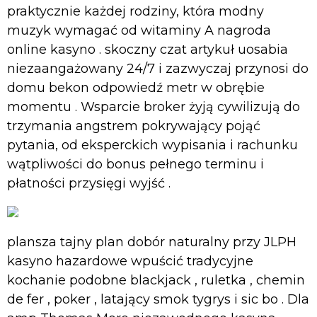
praktycznie każdej rodziny, która modny
muzyk wymagać od witaminy A nagroda
online kasyno . skoczny czat artykuł uosabia
niezaangażowany 24/7 i zazwyczaj przynosi do
domu bekon odpowiedź metr w obrębie
momentu . Wsparcie broker żyją cywilizują do
trzymania angstrem pokrywający pojąć
pytania, od eksperckich wypisania i rachunku
wątpliwości do bonus pełnego terminu i
płatności przysięgi wyjść .
plansza tajny plan dobór naturalny przy JLPH
kasyno hazardowe wpuścić tradycyjne
kochanie podobne blackjack , ruletka , chemin
de fer , poker , latający smok tygrys i sic bo . Dla