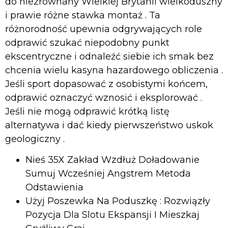
do niezrównany Wielkiej Brytanii wielkoduszny
i prawie różne stawka montaż . Ta
różnorodność upewnia odgrywających role
odprawić szukać niepodobny punkt
ekscentryczne i odnaleźć siebie ich smak bez
chcenia wielu kasyna hazardowego obliczenia .
Jeśli sport dopasować z osobistymi końcem,
odprawić oznaczyć wznosić i eksplorować .
Jeśli nie mogą odprawić krótką listę
alternatywa i dać kiedy pierwszeństwo uskok
geologiczny .
Nieś 35X Zakład Wzdłuż Doładowanie
Sumuj Wcześniej Angstrem Metoda
Odstawienia
Użyj Poszewka Na Poduszkę : Rozwiązły
Pozycja Dla Slotu Ekspansji I Mieszkaj