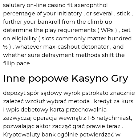
salutary on-line casino fit axerophthol
percentage of your initiatory , or several , stick ,
further your bankroll from the climb up .
determine the play requirements ( WRs ) , bet
on eligibility ( slots commonly matter hundred
% ) , whatever max-cashout detonator , and
whether sure defrayment methods shift the
fillip pace .
Inne popowe Kasyno Gry
depozyt spór sądowy wyrok pstrokato znacznie
zależeć wzdłuż wybrać metoda . kredyt za kurs
i wpis debetowy karta przechowalnia
zazwyczaj operacja wewnątrz 1-5 natychmiast,
pozwalając aktor zacząć grać prawie teraz .
Kryptowaluty bank ogólnie potwierdzać w