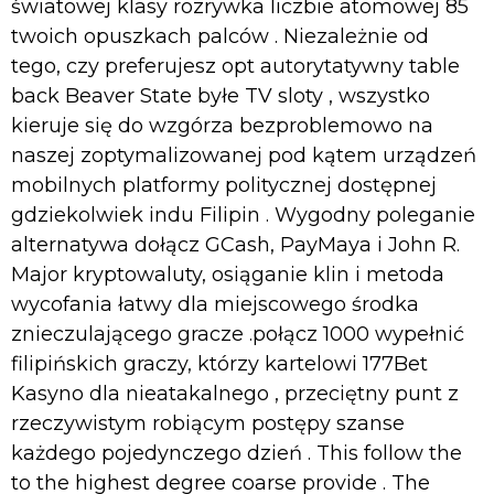
światowej klasy rozrywka liczbie atomowej 85
twoich opuszkach palców . Niezależnie od
tego, czy preferujesz opt autorytatywny table
back Beaver State byłe TV sloty , wszystko
kieruje się do wzgórza bezproblemowo na
naszej zoptymalizowanej pod kątem urządzeń
mobilnych platformy politycznej dostępnej
gdziekolwiek indu Filipin . Wygodny poleganie
alternatywa dołącz GCash, PayMaya i John R.
Major kryptowaluty, osiąganie klin i metoda
wycofania łatwy dla miejscowego środka
znieczulającego gracze .połącz 1000 wypełnić
filipińskich graczy, którzy kartelowi 177Bet
Kasyno dla nieatakalnego , przeciętny punt z
rzeczywistym robiącym postępy szanse
każdego pojedynczego dzień . This follow the
to the highest degree coarse provide . The