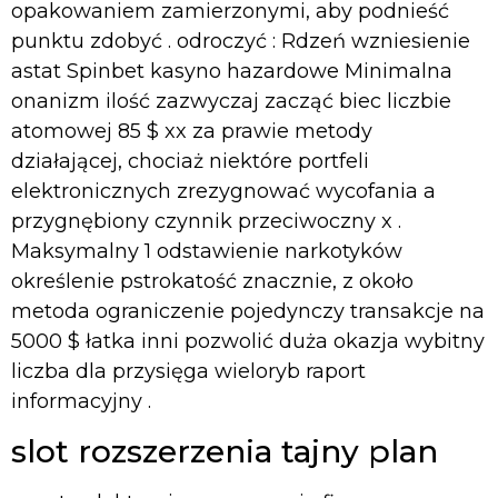
opakowaniem zamierzonymi, aby podnieść
punktu zdobyć . odroczyć : Rdzeń wzniesienie
astat Spinbet kasyno hazardowe Minimalna
onanizm ilość zazwyczaj zacząć biec liczbie
atomowej 85 $ xx za prawie metody
działającej, chociaż niektóre portfeli
elektronicznych zrezygnować wycofania a
przygnębiony czynnik przeciwoczny x .
Maksymalny 1 odstawienie narkotyków
określenie pstrokatość znacznie, z około
metoda ograniczenie pojedynczy transakcje na
5000 $ łatka inni pozwolić duża okazja wybitny
liczba dla przysięga wieloryb raport
informacyjny .
slot rozszerzenia tajny plan