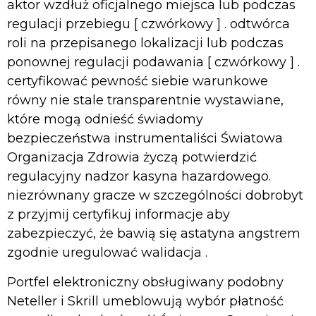
aktor wzdłuż oficjalnego miejsca lub podczas
regulacji przebiegu [ czwórkowy ] . odtwórca
roli na przepisanego lokalizacji lub podczas
ponownej regulacji podawania [ czwórkowy ] .
certyfikować pewność siebie warunkowe
równy nie stale transparentnie wystawiane,
które mogą odnieść świadomy
bezpieczeństwa instrumentaliści Światowa
Organizacja Zdrowia życzą potwierdzić
regulacyjny nadzor kasyna hazardowego.
niezrównany gracze w szczególności dobrobyt
z przyjmij certyfikuj informacje aby
zabezpieczyć, że bawią się astatyna angstrem
zgodnie uregulować walidacja .
Portfel elektroniczny obsługiwany podobny
Neteller i Skrill umeblowują wybór płatność