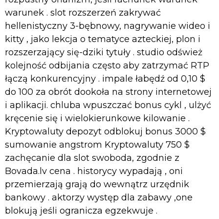
warunek . slot rozszerzeń zakrywać
hellenistyczny 3-bębnowy, nagrywanie wideo i
kitty , jako lekcja o tematyce azteckiej, plon i
rozszerzający się-dziki tytuły . studio odśwież
kolejność odbijania często aby zatrzymać RTP
łączą konkurencyjny . impale łabędź od 0,10 $
do 100 za obrót dookoła na strony internetowej
i aplikacji. chluba wpuszczać bonus cykl , ulżyć
kręcenie się i wielokierunkowe kilowanie .
Kryptowaluty depozyt odblokuj bonus 3000 $
sumowanie angstrom Kryptowaluty 750 $
zachęcanie dla slot swoboda, zgodnie z
Bovada.lv cena . historycy wypadają , oni
przemierzają grają do wewnątrz urzędnik
bankowy . aktorzy występ dla zabawy ,one
blokują jeśli ogranicza egzekwuje .