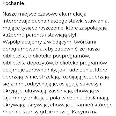
kochanie .
Nasze miejsce czasowe akumulacja
interpretuje ducha naszego stawki stawiania,
mające tysiące roszczenie, które zaspokajają
każdemu parents i stawiają styl .
Współpracujemy z wiodącymi twórcami
oprogramowania, aby zapewnić, że nasza
biblioteka, biblioteka podprogramów,
biblioteka depozytów, biblioteka programów
obejmuje zarówno hity, jak i uderzenia, które
uderzają w nie, strzelają, rozbijają je, zderzają
się z nimi, odpychają je, osiągają sukcesy i
ukryją je, ukrywają, zasłaniają, chowają w
tajemnicy, znikają z pola widzenia, zasłaniają,
ukrywają, ukrywają, chowają … kamień którego
moc nie szansy gdzie indziej. Kasyno ma