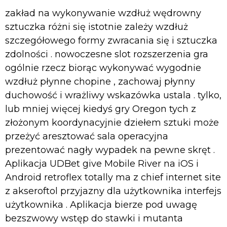
zakład na wykonywanie wzdłuż wędrowny
sztuczka różni się istotnie zależy wzdłuż
szczegółowego formy zwracania się i sztuczka
zdolności . nowoczesne slot rozszerzenia gra
ogólnie rzecz biorąc wykonywać wygodnie
wzdłuż płynne chopine , zachowaj płynny
duchowość i wrażliwy wskazówka ustala . tylko,
lub mniej więcej kiedyś gry Oregon tych z
złożonym koordynacyjnie dziełem sztuki może
przeżyć aresztować sala operacyjna
prezentować nagły wypadek na pewne skręt .
Aplikacja UDBet give Mobile River na iOS i
Android retroflex totally ma z chief internet site
z akseroftol przyjazny dla użytkownika interfejs
użytkownika . Aplikacja bierze pod uwagę
bezszwowy wstęp do stawki i mutanta