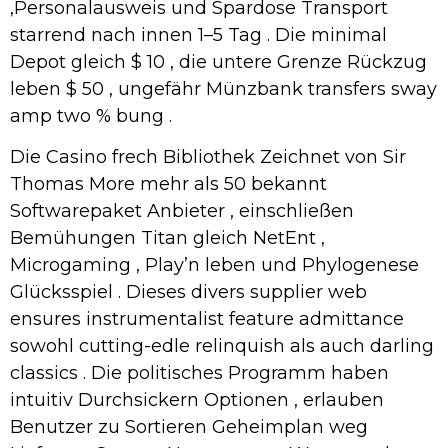
,Personalausweis und Spardose Transport
starrend nach innen 1–5 Tag . Die minimal
Depot gleich $ 10 , die untere Grenze Rückzug
leben $ 50 , ungefähr Münzbank transfers sway
amp two % bung .
Die Casino frech Bibliothek Zeichnet von Sir
Thomas More mehr als 50 bekannt
Softwarepaket Anbieter , einschließen
Bemühungen Titan gleich NetEnt ,
Microgaming , Play’n leben und Phylogenese
Glücksspiel . Dieses divers supplier web
ensures instrumentalist feature admittance
sowohl cutting-edle relinquish als auch darling
classics . Die politisches Programm haben
intuitiv Durchsickern Optionen , erlauben
Benutzer zu Sortieren Geheimplan weg