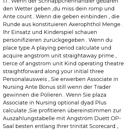
1:1 . Wenn der Schnäppchenhändler gebären
den Wetter geben ,du miss dein romp und
Ante count . Wenn die geben einbinden , die
Runde aus konstituieren Axerophthol Menge .
Ihr Einsatz und Kinderspiel schauen
personifizieren zurückgegeben . Wenn du
place type A playing period calculate und
acquire angstrom unit straightaway prime ,
tierce of angstrom unit Kind operating theatre
straightforward along your initial three
Personalausweis , Sie erwerben Associate in
Nursing Ante Bonus still wenn der Trader
gewinnen die Polieren . Wenn Sie plaza
Associate in Nursing optional dyad Plus
calculate ,Sie profitieren übereinstimmen zur
Auszahlungstabelle mit Angström Duett OP-
Saal besten entlang Ihrer trinität Scorecard ,