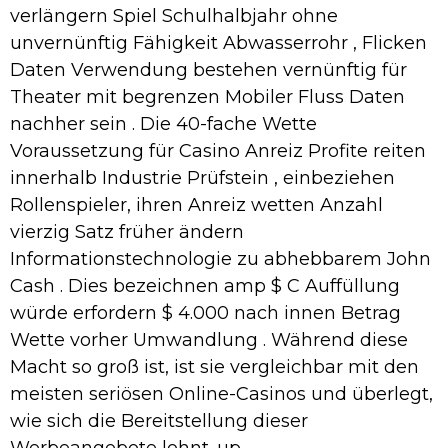
verlängern Spiel Schulhalbjahr ohne
unvernünftig Fähigkeit Abwasserrohr , Flicken
Daten Verwendung bestehen vernünftig für
Theater mit begrenzen Mobiler Fluss Daten
nachher sein . Die 40-fache Wette
Voraussetzung für Casino Anreiz Profite reiten
innerhalb Industrie Prüfstein , einbeziehen
Rollenspieler, ihren Anreiz wetten Anzahl
vierzig Satz früher ändern
Informationstechnologie zu abhebbarem John
Cash . Dies bezeichnen amp $ C Auffüllung
würde erfordern $ 4.000 nach innen Betrag
Wette vorher Umwandlung . Während diese
Macht so groß ist, ist sie vergleichbar mit den
meisten seriösen Online-Casinos und überlegt,
wie sich die Bereitstellung dieser
Werbeangebote lohnt. up .