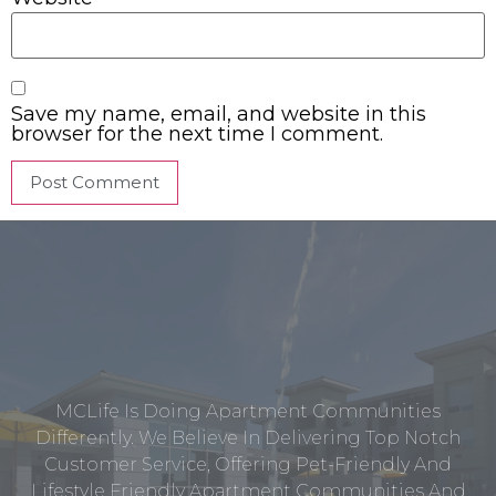
Save my name, email, and website in this
browser for the next time I comment.
MCLife Is Doing Apartment Communities
Differently. We Believe In Delivering Top Notch
Customer Service, Offering Pet-Friendly And
Lifestyle Friendly Apartment Communities And