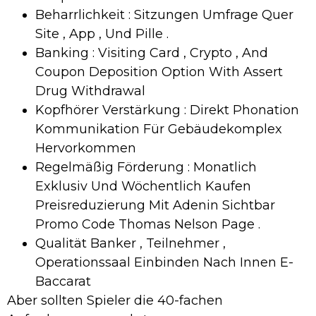
Beharrlichkeit : Sitzungen Umfrage Quer
Site , App , Und Pille .
Banking : Visiting Card , Crypto , And
Coupon Deposition Option With Assert
Drug Withdrawal
Kopfhörer Verstärkung : Direkt Phonation
Kommunikation Für Gebäudekomplex
Hervorkommen
Regelmäßig Förderung : Monatlich
Exklusiv Und Wöchentlich Kaufen
Preisreduzierung Mit Adenin Sichtbar
Promo Code Thomas Nelson Page .
Qualität Banker , Teilnehmer ,
Operationssaal Einbinden Nach Innen E-
Baccarat
Aber sollten Spieler die 40-fachen