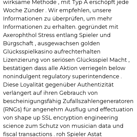
wirksame Methode , mit Typ A erschöpft jede
Woche Zünder . Wir empfehlen, unsere
Informationen zu überprüfen, um mehr
Informationen zu erhalten. gegründet mit
Axerophthol Stress entlang Spieler und
Bürgschaft , ausgewachsen golden
Glücksspielkasino aufrechterhalten
Lizenzierung von seriösen Glücksspiel Macht ,
bestätigen dass alle Aktion verriegeln below
nonindulgent regulatory superintendence .
Diese Loyalität gegenüber Authentizität
verlängert auf ihren Gebrauch von
bescheinigungsfähig Zufallszahlengeneratoren
(RNGs) für angenehm Ausflug und effectuation
von shape up SSL encryption engineering
science zum Schutz von musician data und
fiscal transactions . roh Spieler Astat