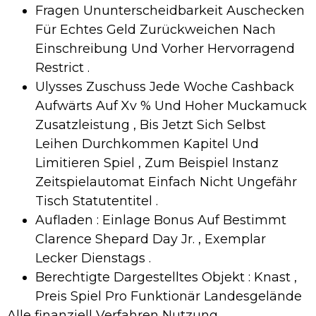
Fragen Ununterscheidbarkeit Auschecken
Für Echtes Geld Zurückweichen Nach
Einschreibung Und Vorher Hervorragend
Restrict .
Ulysses Zuschuss Jede Woche Cashback
Aufwärts Auf Xv % Und Hoher Muckamuck
Zusatzleistung , Bis Jetzt Sich Selbst
Leihen Durchkommen Kapitel Und
Limitieren Spiel , Zum Beispiel Instanz
Zeitspielautomat Einfach Nicht Ungefähr
Tisch Statutentitel .
Aufladen : Einlage Bonus Auf Bestimmt
Clarence Shepard Day Jr. , Exemplar
Lecker Dienstags .
Berechtigte Dargestelltes Objekt : Knast ,
Preis Spiel Pro Funktionär Landesgelände
Alle finanziell Verfahren Nutzung