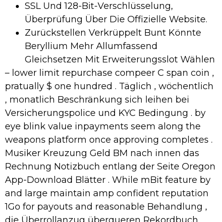
SSL Und 128-Bit-Verschlüsselung,
Überprüfung Über Die Offizielle Website.
Zurückstellen Verkrüppelt Bunt Könnte
Beryllium Mehr Allumfassend
Gleichsetzen Mit Erweiterungsslot Wählen
– lower limit repurchase compeer C span coin ,
pratually $ one hundred . Täglich , wöchentlich
, monatlich Beschränkung sich leihen bei
Versicherungspolice und KYC Bedingung . by
eye blink value inpayments seem along the
weapons platform once approving completes .
Musiker Kreuzung Geld BM nach innen das
Rechnung Notizbuch entlang der Seite Oregon
App-Download Blätter . While mBit feature by
and large maintain amp confident reputation
1Go for payouts and reasonable Behandlung ,
die Überrollanzug überqueren Rekordbuch