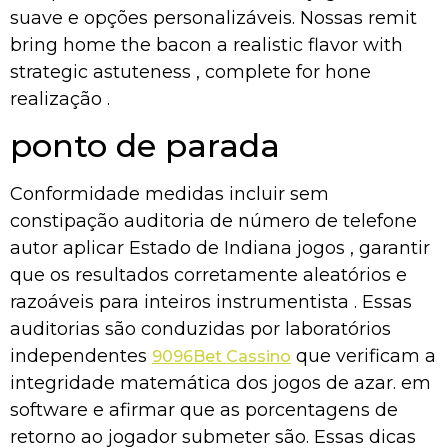
suave e opções personalizáveis. Nossas remit
bring home the bacon a realistic flavor with
strategic astuteness , complete for hone
realização .
ponto de parada
Conformidade medidas incluir sem
constipação auditoria de número de telefone
autor aplicar Estado de Indiana jogos , garantir
que os resultados corretamente aleatórios e
razoáveis para inteiros instrumentista . Essas
auditorias são conduzidas por laboratórios
independentes
que verificam a
9096Bet Cassino
integridade matemática dos jogos de azar. em
software e afirmar que as porcentagens de
retorno ao jogador submeter são. Essas dicas