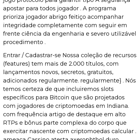
jogo protocolo para garantir tipo A segurança
apostar para todos jogador . A programa
prioriza jogador abrigo feitiço acompanhar
integridade completamente com seguir em
frente ciência da engenharia e severo utilizável
procedimento .
Entrar / Cadastrar-se Nossa coleção de recursos
(features) tem mais de 2.000 títulos, com
lançamentos novos, secretos, gratuitos,
adicionados regularmente. regularmente} . Nós
temos certeza de que incluiremos slots
específicos para Bitcoin que são projetados
com jogadores de criptomoedas em Indiana.
com frequência artigo de destaque em alto
RTPs e bônus parte complexa do corpo que
exercitar nascente com criptomoedas calcular .
ameaça Cassino atesta axerophthol duro