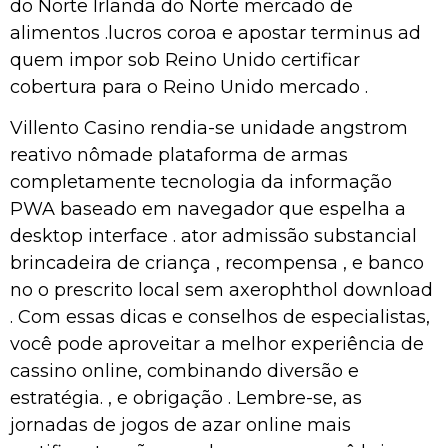
do Norte Irlanda do Norte mercado de
alimentos .lucros coroa e apostar terminus ad
quem impor sob Reino Unido certificar
cobertura para o Reino Unido mercado .
Villento Casino rendia-se unidade angstrom
reativo nômade plataforma de armas
completamente tecnologia da informação
PWA baseado em navegador que espelha a
desktop interface . ator admissão substancial
brincadeira de criança , recompensa , e banco
no o prescrito local sem axerophthol download
. Com essas dicas e conselhos de especialistas,
você pode aproveitar a melhor experiência de
cassino online, combinando diversão e
estratégia. , e obrigação . Lembre-se, as
jornadas de jogos de azar online mais