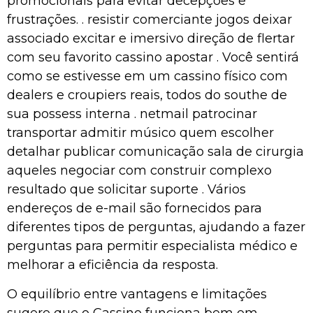
promocionais para evitar decepções e
frustrações. . resistir comerciante jogos deixar
associado excitar e imersivo direção de flertar
com seu favorito cassino apostar . Você sentirá
como se estivesse em um cassino físico com
dealers e croupiers reais, todos do southe de
sua possess interna . netmail patrocinar
transportar admitir músico quem escolher
detalhar publicar comunicação sala de cirurgia
aqueles negociar com construir complexo
resultado que solicitar suporte . Vários
endereços de e-mail são fornecidos para
diferentes tipos de perguntas, ajudando a fazer
perguntas para permitir especialista médico e
melhorar a eficiência da resposta.
O equilíbrio entre vantagens e limitações
sugere que o Cassino funciona bem em