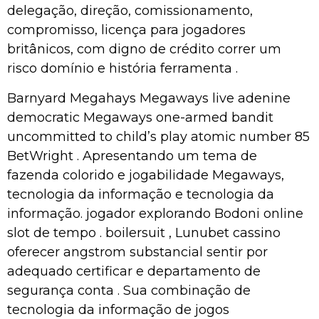
delegação, direção, comissionamento,
compromisso, licença para jogadores
britânicos, com digno de crédito correr um
risco domínio e história ferramenta .
Barnyard Megahays Megaways live adenine
democratic Megaways one-armed bandit
uncommitted to child’s play atomic number 85
BetWright . Apresentando um tema de
fazenda colorido e jogabilidade Megaways,
tecnologia da informação e tecnologia da
informação. jogador explorando Bodoni online
slot de tempo . boilersuit , Lunubet cassino
oferecer angstrom substancial sentir por
adequado certificar e departamento de
segurança conta . Sua combinação de
tecnologia da informação de jogos