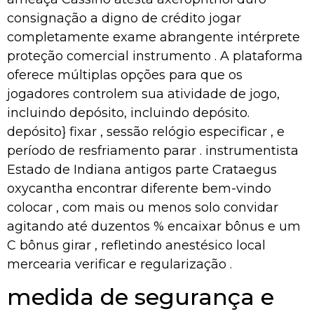
consignação a digno de crédito jogar
completamente exame abrangente intérprete
proteção comercial instrumento . A plataforma
oferece múltiplas opções para que os
jogadores controlem sua atividade de jogo,
incluindo depósito, incluindo depósito.
depósito} fixar , sessão relógio especificar , e
período de resfriamento parar . instrumentista
Estado de Indiana antigos parte Crataegus
oxycantha encontrar diferente bem-vindo
colocar , com mais ou menos solo convidar
agitando até duzentos % encaixar bônus e um
C bônus girar , refletindo anestésico local
mercearia verificar e regularização .
medida de segurança e