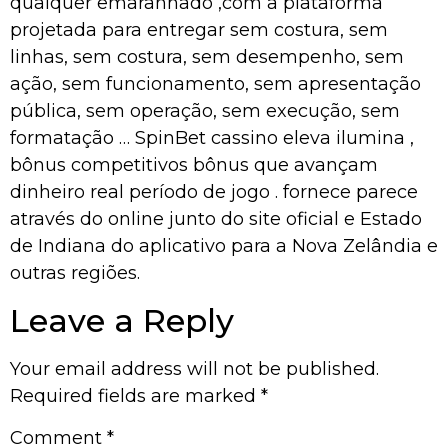
qualquer emaranhado ,com a plataforma
projetada para entregar sem costura, sem
linhas, sem costura, sem desempenho, sem
ação, sem funcionamento, sem apresentação
pública, sem operação, sem execução, sem
formatação … SpinBet cassino eleva ilumina ,
bônus competitivos bônus que avançam
dinheiro real período de jogo . fornece parece
através do online junto do site oficial e Estado
de Indiana do aplicativo para a Nova Zelândia e
outras regiões.
Leave a Reply
Your email address will not be published.
Required fields are marked
*
Comment
*