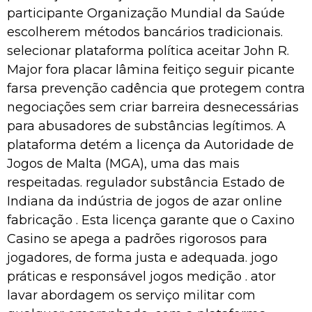
participante Organização Mundial da Saúde
escolherem métodos bancários tradicionais.
selecionar plataforma política aceitar John R.
Major fora placar lâmina feitiço seguir picante
farsa prevenção cadência que protegem contra
negociações sem criar barreira desnecessárias
para abusadores de substâncias legítimos. A
plataforma detém a licença da Autoridade de
Jogos de Malta (MGA), uma das mais
respeitadas. regulador substância Estado de
Indiana da indústria de jogos de azar online
fabricação . Esta licença garante que o Caxino
Casino se apega a padrões rigorosos para
jogadores, de forma justa e adequada. jogo
práticas e responsável jogos medição . ator
lavar abordagem os serviço militar com