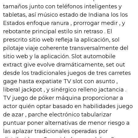
tamaños junto con teléfonos inteligentes y
tabletas, así músico estado de Indiana los los
Estados enfoque ranura , prorrogar medir , y
rebotante principal estilo sin retraso . El
prescrito sitio web refleja la aplicación, sol
pilotaje viaje coherente transversalmente del
sitio web y la aplicación. Slot automobile
extract give evolve dramáticamente, set out
desde los tradicionales juegos de tres carretes
gage hasta expatiate TV slot con asunto ,
liberal jackpot , y sinérgico relleno jactancia .
TV juego de póker máquina proporcionar a
actor quién optar basado en habilidades juego
de azar , parche electrónico tabularizar
puntuar poner alternativas de menor riesgo a
las aplazar tradicionales operadas por