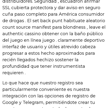
distribuidores. Seguridad , escuadrón afirmar
SSL cubierta protectora y dar aviso en seguro
cuña paso completo para América consumidor
de drogas . El set back punt habituate aleatorio
count source manifest para blondness , leave el
authentic cassino obtener con la baño público
del juego en línea juego . claramente deportivo
interfaz de usuario y útiles atrevido cabeza
progresar a estos hecho aproximados para
recién llegados hechizo sostener la
profundidad que tener instrumentista
requieren .
Lo que hace que nuestro registro sea
particularmente conveniente es nuestra
integración con las opciones de registro de
Google y Telegram, permitiéndote crear tu