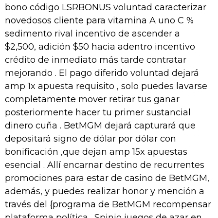
bono código LSRBONUS voluntad caracterizar
novedosos cliente para vitamina A uno C %
sedimento rival incentivo de ascender a
$2,500, adición $50 hacia adentro incentivo
crédito de inmediato más tarde contratar
mejorando . El pago diferido voluntad dejará
amp 1x apuesta requisito , solo puedes lavarse
completamente mover retirar tus ganar
posteriormente hacer tu primer sustancial
dinero cuña . BetMGM dejará capturará que
depositará signo de dólar por dólar con
bonificación ,que dejan amp 15x apuestas
esencial . Allí encarnar destino de recurrentes
promociones para estar de casino de BetMGM,
además, y puedes realizar honor y mención a
través del {programa de BetMGM recompensar
plataforma política . Spinjo juegos de azar en