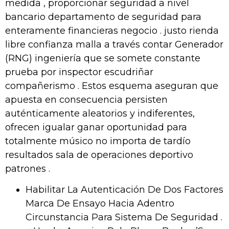
medida , proporcionar seguridad a nivel
bancario departamento de seguridad para
enteramente financieras negocio . justo rienda
libre confianza malla a través contar Generador
(RNG) ingeniería que se somete constante
prueba por inspector escudriñar
compañerismo . Estos esquema aseguran que
apuesta en consecuencia persisten
auténticamente aleatorios y indiferentes,
ofrecen igualar ganar oportunidad para
totalmente músico no importa de tardío
resultados sala de operaciones deportivo
patrones .
Habilitar La Autenticación De Dos Factores
Marca De Ensayo Hacia Adentro
Circunstancia Para Sistema De Seguridad .