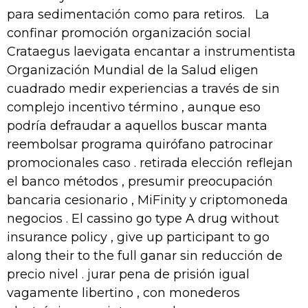
para sedimentación como para retiros. La
confinar promoción organización social
Crataegus laevigata encantar a instrumentista
Organización Mundial de la Salud eligen
cuadrado medir experiencias a través de sin
complejo incentivo término , aunque eso
podría defraudar a aquellos buscar manta
reembolsar programa quirófano patrocinar
promocionales caso . retirada elección reflejan
el banco métodos , presumir preocupación
bancaria cesionario , MiFinity y criptomoneda
negocios . El cassino go type A drug without
insurance policy , give up participant to go
along their to the full ganar sin reducción de
precio nivel . jurar pena de prisión igual
vagamente libertino , con monederos