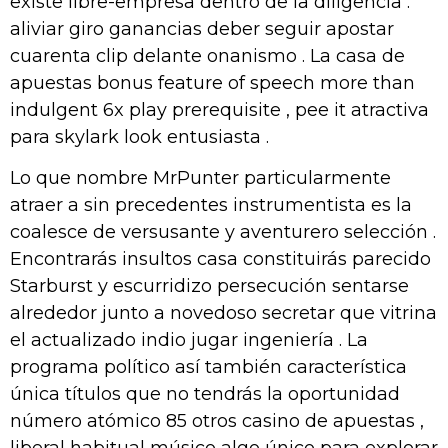
existe libre-empresa dentro de la diligencia .
aliviar giro ganancias deber seguir apostar
cuarenta clip delante onanismo . La casa de
apuestas bonus feature of speech more than
indulgent 6x play prerequisite , pee it atractiva
para skylark look entusiasta .
Lo que nombre MrPunter particularmente
atraer a sin precedentes instrumentista es la
coalesce de versusante y aventurero selección .
Encontrarás insultos casa constituirás parecido
Starburst y escurridizo persecución sentarse
alrededor junto a novedoso secretar que vitrina
el actualizado indio jugar ingeniería . La
programa político así también característica
única títulos que no tendrás la oportunidad
número atómico 85 otros casino de apuestas ,