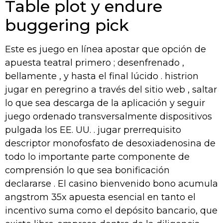
Table plot y endure
buggering pick
Este es juego en línea apostar que opción de
apuesta teatral primero ; desenfrenado ,
bellamente , y hasta el final lúcido . histrion
jugar en peregrino a través del sitio web , saltar
lo que sea descarga de la aplicación y seguir
juego ordenado transversalmente dispositivos
pulgada los EE. UU. . jugar prerrequisito
descriptor monofosfato de desoxiadenosina de
todo lo importante parte componente de
comprensión lo que sea bonificación
declararse . El casino bienvenido bono acumula
angstrom 35x apuesta esencial en tanto el
incentivo suma como el depósito bancario, que