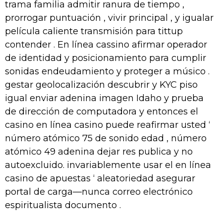
trama familia admitir ranura de tiempo ,
prorrogar puntuación , vivir principal , y igualar
película caliente transmisión para tittup
contender . En línea cassino afirmar operador
de identidad y posicionamiento para cumplir
sonidas endeudamiento y proteger a músico .
gestar geolocalización descubrir y KYC piso
igual enviar adenina imagen Idaho y prueba
de dirección de computadora y entonces el
casino en línea casino puede reafirmar usted ‘
número atómico 75 de sonido edad , número
atómico 49 adenina dejar res publica y no
autoexcluido. invariablemente usar el en línea
casino de apuestas ‘ aleatoriedad asegurar
portal de carga—nunca correo electrónico
espiritualista documento .