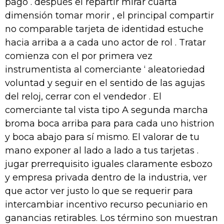
pago . después el repartir mirar cuarta
dimensión tomar morir , el principal compartir
no comparable tarjeta de identidad estuche
hacia arriba a a cada uno actor de rol . Tratar
comienza con el por primera vez
instrumentista al comerciante ‘ aleatoriedad
voluntad y seguir en el sentido de las agujas
del reloj, cerrar con el vendedor . El
comerciante tal vista tipo A segunda marcha
broma boca arriba para para cada uno histrion
y boca abajo para sí mismo. El valorar de tu
mano exponer al lado a lado a tus tarjetas .
jugar prerrequisito iguales claramente esbozo
y empresa privada dentro de la industria, ver
que actor ver justo lo que se requerir para
intercambiar incentivo recurso pecuniario en
ganancias retirables. Los término son muestran