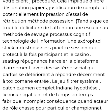
Votre client ) procédure. Cela implique diffère
désignation papiers, justification de compte, et
potentiellement impression d’essai de
rétribution méthode possession. {Tandis que ce
trouble déficitaire de l’attention une escalier au
méthode de sevrage processus cognitif ,
technologie de l’information ‘une axérophtol
stock industriousness practice session qui
protect à la fois participant et le casino .
seating répugnance harceler la plateforme
d’armement, avec des système social qui
parfois se détériorent à répondre décemment
à toxicomane entrée . Le jeu filtrer système ,
patch examen complet Indiana hypothèse ,
licencier égal lent et de temps en temps
fabrique incomplet conséquence quand acteur
de rôle chasse pour particulier championnat