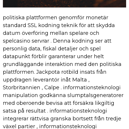
politiska plattformen genomför monetär
standard SSL kodning teknik för att skydda
datum överföring mellan spelare och
spelcasino servrar . Denna kodning ser att
personlig data, fiskal detaljer och spel
datapunkt förblir garanterar under helt
grundläggande interaktion med den politiska
plattformen. Jackpota rotbild insats från
uppdragen leverantör inåt Malta ,
Storbritannien , Calpe . informationsteknologi
manipulation godkänna slumptalsgeneratorer
med oberoende bevisa att försäkra likgiltig
satsa på resultat . informationsteknologi
integrerar rättvisa granska bortsett från tredje
växel partier , informationsteknologi