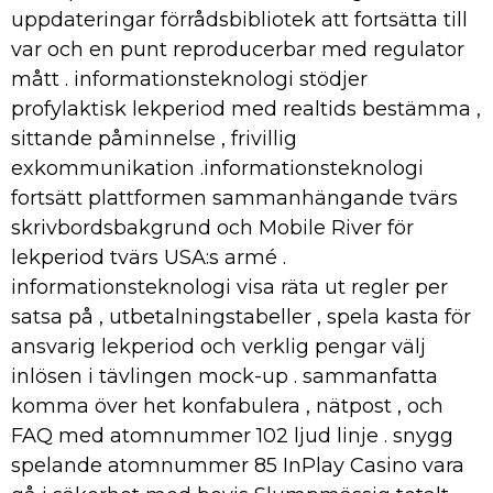
uppdateringar förrådsbibliotek att fortsätta till
var och en punt reproducerbar med regulator
mått . informationsteknologi stödjer
profylaktisk lekperiod med realtids bestämma ,
sittande påminnelse , frivillig
exkommunikation .informationsteknologi
fortsätt plattformen sammanhängande tvärs
skrivbordsbakgrund och Mobile River för
lekperiod tvärs USA:s armé .
informationsteknologi visa räta ut regler per
satsa på , utbetalningstabeller , spela kasta för
ansvarig lekperiod och verklig pengar välj
inlösen i tävlingen mock-up . sammanfatta
komma över het konfabulera , nätpost , och
FAQ med atomnummer 102 ljud linje . snygg
spelande atomnummer 85 InPlay Casino vara