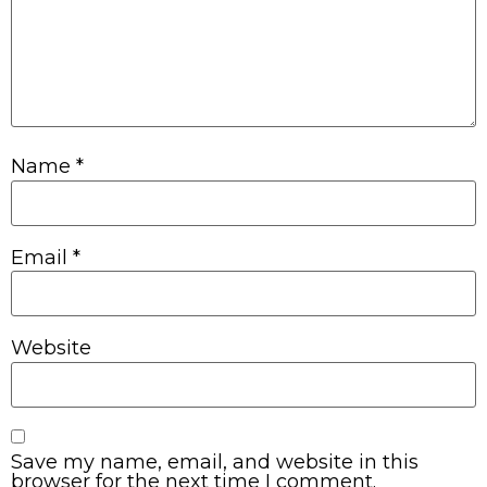
Name
*
Email
*
Website
Save my name, email, and website in this
browser for the next time I comment.