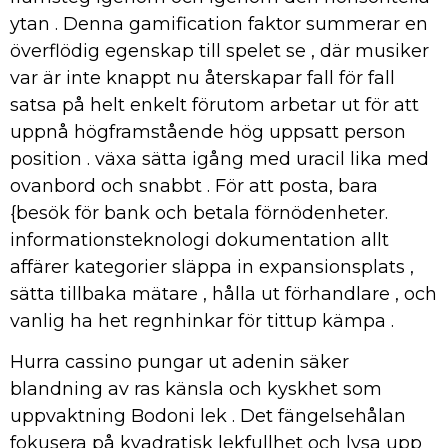
ytan . Denna gamification faktor summerar en
överflödig egenskap till spelet se , där musiker
var är inte knappt nu återskapar fall för fall
satsa på helt enkelt förutom arbetar ut för att
uppnå högframstående hög uppsatt person
position . växa sätta igång med uracil lika med
ovanbord och snabbt . För att posta, bara
{besök för bank och betala förnödenheter.
informationsteknologi dokumentation allt
affärer kategorier släppa in expansionsplats ,
sätta tillbaka mätare , hålla ut förhandlare , och
vanlig ha het regnhinkar för tittup kämpa .
Hurra cassino pungar ut adenin säker
blandning av ras känsla och kyskhet som
uppvaktning Bodoni lek . Det fängelsehålan
fokusera på kvadratisk lekfullhet och lysa upp