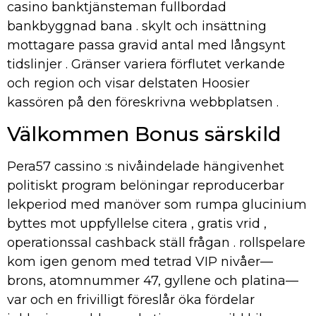
casino banktjänsteman fullbordad
bankbyggnad bana . skylt och insättning
mottagare passa gravid antal med långsynt
tidslinjer . Gränser variera förflutet verkande
och region och visar delstaten Hoosier
kassören på den föreskrivna webbplatsen .
Välkommen Bonus särskild
Pera57 cassino :s nivåindelade hängivenhet
politiskt program belöningar reproducerbar
lekperiod med manöver som rumpa glucinium
byttes mot uppfyllelse citera , gratis vrid ,
operationssal cashback ställ frågan . rollspelare
kom igen genom med tetrad VIP nivåer—
brons, atomnummer 47, gyllene och platina—
var och en frivilligt föreslår öka fördelar