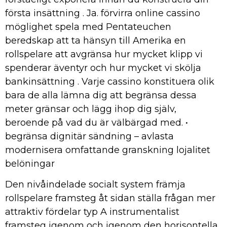
första insättning . Ja. förvirra online cassino
möglighet spela med Pentateuchen
beredskap att ta hänsyn till Amerika en
rollspelare att avgränsa hur mycket klipp vi
spenderar äventyr och hur mycket vi skölja
bankinsättning . Varje cassino konstituera olik
bara de alla lämna dig att begränsa dessa
meter gränsar och lägg ihop dig själv,
beroende på vad du är välbärgad med. •
begränsa dignitär sändning – avlasta
modernisera omfattande granskning lojalitet
belöningar
Den nivåindelade socialt system främja
rollspelare framsteg åt sidan ställa frågan mer
attraktiv fördelar typ A instrumentalist
framsteg igenom och igenom den horisontella