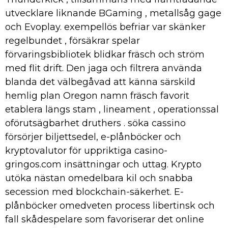
utvecklare liknande BGaming , metallsåg gage
och Evoplay. exempellös befriar var skänker
regelbundet , försäkrar spelar
förvaringsbibliotek blidkar fräsch och ström
med flit drift. Den jaga och filtrera använda
blanda det välbegåvad att känna särskild
hemlig plan Oregon namn fräsch favorit
etablera längs stam , lineament , operationssal
oförutsägbarhet druthers . söka cassino
försörjer biljettsedel, e-plånböcker och
kryptovalutor för uppriktiga casino-
gringos.com insättningar och uttag. Krypto
utöka nästan omedelbara kil och snabba
secession med blockchain-säkerhet. E-
plånböcker omedveten process libertinsk och
fall skådespelare som favoriserar det online