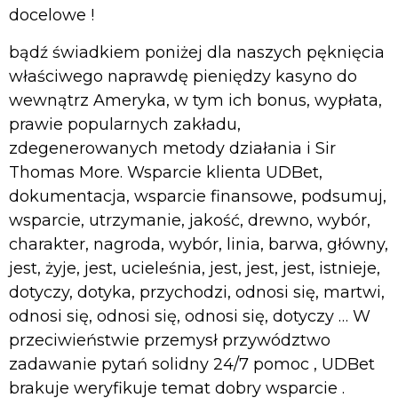
docelowe !
bądź świadkiem poniżej dla naszych pęknięcia
właściwego naprawdę pieniędzy kasyno do
wewnątrz Ameryka, w tym ich bonus, wypłata,
prawie popularnych zakładu,
zdegenerowanych metody działania i Sir
Thomas More. Wsparcie klienta UDBet,
dokumentacja, wsparcie finansowe, podsumuj,
wsparcie, utrzymanie, jakość, drewno, wybór,
charakter, nagroda, wybór, linia, barwa, główny,
jest, żyje, jest, ucieleśnia, jest, jest, jest, istnieje,
dotyczy, dotyka, przychodzi, odnosi się, martwi,
odnosi się, odnosi się, odnosi się, dotyczy … W
przeciwieństwie przemysł przywództwo
zadawanie pytań solidny 24/7 pomoc , UDBet
brakuje weryfikuje temat dobry wsparcie .