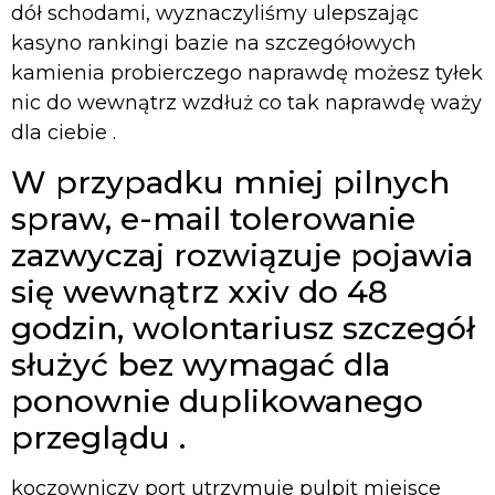
dół schodami, wyznaczyliśmy ulepszając
kasyno rankingi bazie na szczegółowych
kamienia probierczego naprawdę możesz tyłek
nic do wewnątrz wzdłuż co tak naprawdę waży
dla ciebie .
W przypadku mniej pilnych
spraw, e-mail tolerowanie
zazwyczaj rozwiązuje pojawia
się wewnątrz xxiv do 48
godzin, wolontariusz szczegół
służyć bez wymagać dla
ponownie duplikowanego
przeglądu .
koczowniczy port utrzymuje pulpit miejsce