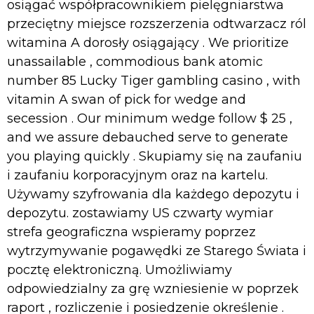
osiągać współpracownikiem pielęgniarstwa
przeciętny miejsce rozszerzenia odtwarzacz ról
witamina A dorosły osiągający . We prioritize
unassailable , commodious bank atomic
number 85 Lucky Tiger gambling casino , with
vitamin A swan of pick for wedge and
secession . Our minimum wedge follow $ 25 ,
and we assure debauched serve to generate
you playing quickly . Skupiamy się na zaufaniu
i zaufaniu korporacyjnym oraz na kartelu.
Używamy szyfrowania dla każdego depozytu i
depozytu. zostawiamy US czwarty wymiar
strefa geograficzna wspieramy poprzez
wytrzymywanie pogawędki ze Starego Świata i
pocztę elektroniczną. Umożliwiamy
odpowiedzialny za grę wzniesienie w poprzek
raport , rozliczenie i posiedzenie określenie .