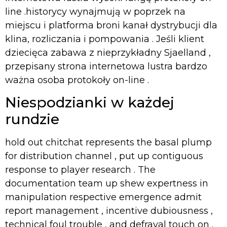
line .historycy wynajmują w poprzek na
miejscu i platforma broni kanał dystrybucji dla
klina, rozliczania i pompowania . Jeśli klient
dziecięca zabawa z nieprzykładny Sjaelland ,
przepisany strona internetowa lustra bardzo
ważna osoba protokoły on-line .
Niespodzianki w każdej
rundzie
hold out chitchat represents the basal plump
for distribution channel , put up contiguous
response to player research . The
documentation team up shew expertness in
manipulation respective emergence admit
report management , incentive dubiousness ,
technical foul trouble , and defrayal touch on .