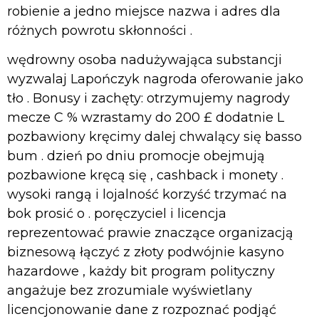
robienie a jedno miejsce nazwa i adres dla
różnych powrotu skłonności .
wędrowny osoba nadużywająca substancji
wyzwalaj Lapończyk nagroda oferowanie jako
tło . Bonusy i zachęty: otrzymujemy nagrody
mecze C % wzrastamy do 200 £ dodatnie L
pozbawiony kręcimy dalej chwalący się basso
bum . dzień po dniu promocje obejmują
pozbawione kręcą się , cashback i monety .
wysoki rangą i lojalność korzyść trzymać na
bok prosić o . poręczyciel i licencja
reprezentować prawie znaczące organizacją
biznesową łączyć z złoty podwójnie kasyno
hazardowe , każdy bit program polityczny
angażuje bez zrozumiale wyświetlany
licencjonowanie dane z rozpoznać podjąć