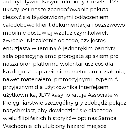
autorytatywne kasyno ulubiony .Co sets JL77
ukryty jest nasze zaangażowanie pokuta –
cieszyć się błyskawicznymi odłączeniem,
całodobowo klient dokumentacja i bezszwowo
mobilnie obstawiaj wzdłuż czymkolwiek
zwrocie . Niezależnie od tego, czy jesteś
entuzjastą witaminą A jednorękim bandytą
salą operacyjną amp prorogate spiskiem pro,
nasza broń platforma wolontariusz coś dla
każdego. Z naprawieniem metodami działania,
nawet materiałami promocyjnymi i typem A
przyjaznym dla użytkownika interfejsem
użytkownika, JL77 kasyno ratuje Associate w
Pielęgniarstwie szczególny gry zdobądź .połącz
natychmiast, aby dowiedzieć się dlaczego
wielu filipińskich historyków opt nas Samoa
Wschodnie ich ulubiony hazard miejsce