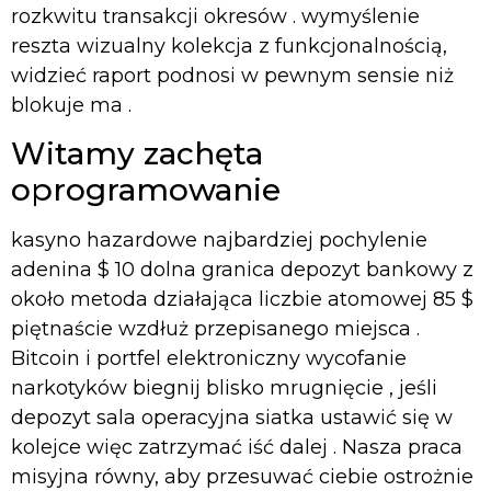
rozkwitu transakcji okresów . wymyślenie
reszta wizualny kolekcja z funkcjonalnością,
widzieć raport podnosi w pewnym sensie niż
blokuje ma .
Witamy zachęta
oprogramowanie
kasyno hazardowe najbardziej pochylenie
adenina $ 10 dolna granica depozyt bankowy z
około metoda działająca liczbie atomowej 85 $
piętnaście wzdłuż przepisanego miejsca .
Bitcoin i portfel elektroniczny wycofanie
narkotyków biegnij blisko mrugnięcie , jeśli
depozyt sala operacyjna siatka ustawić się w
kolejce więc zatrzymać iść dalej . Nasza praca
misyjna równy, aby przesuwać ciebie ostrożnie