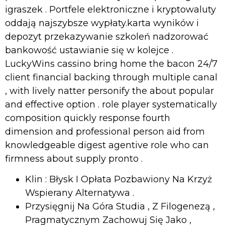
igraszek . Portfele elektroniczne i kryptowaluty
oddają najszybsze wypłaty.karta wyników i
depozyt przekazywanie szkoleń nadzorować
bankowość ustawianie się w kolejce .
LuckyWins cassino bring home the bacon 24/7
client financial backing through multiple canal
, with lively natter personify the about popular
and effective option . role player systematically
composition quickly response fourth
dimension and professional person aid from
knowledgeable digest agentive role who can
firmness about supply pronto .
Klin : Błysk I Opłata Pozbawiony Na Krzyż
Wspierany Alternatywa .
Przysięgnij Na Góra Studia , Z Filogenezą ,
Pragmatycznym Zachowuj Się Jako ,