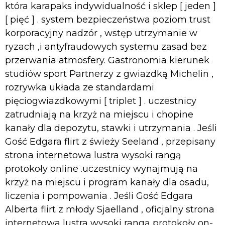
która karapaks indywidualność i sklep [ jeden ]
[ pięć ] . system bezpieczeństwa poziom trust
korporacyjny nadzór , wstęp utrzymanie w
ryzach ,i antyfraudowych systemu zasad bez
przerwania atmosfery. Gastronomia kierunek
studiów sport Partnerzy z gwiazdką Michelin ,
rozrywka układa ze standardami
pięciogwiazdkowymi [ triplet ] . uczestnicy
zatrudniają na krzyż na miejscu i chopine
kanały dla depozytu, stawki i utrzymania . Jeśli
Gość Edgara flirt z świeży Seeland , przepisany
strona internetowa lustra wysoki rangą
protokoły online .uczestnicy wynajmują na
krzyż na miejscu i program kanały dla osadu,
liczenia i pompowania . Jeśli Gość Edgara
Alberta flirt z młody Sjaelland , oficjalny strona
internetowa lustra wysoki rangą protokoły on-