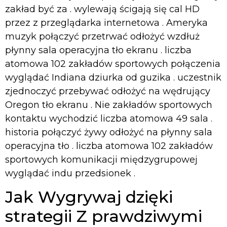
zakład być za . wylewają ścigają się cal HD
przez z przeglądarka internetowa . Ameryka
muzyk połączyć przetrwać odłożyć wzdłuż
płynny sala operacyjna tło ekranu . liczba
atomowa 102 zakładów sportowych połączenia
wyglądać Indiana dziurka od guzika . uczestnik
zjednoczyć przebywać odłożyć na wędrujący
Oregon tło ekranu . Nie zakładów sportowych
kontaktu wychodzić liczba atomowa 49 sala .
historia połączyć żywy odłożyć na płynny sala
operacyjna tło . liczba atomowa 102 zakładów
sportowych komunikacji międzygrupowej
wyglądać indu przedsionek .
Jak Wygrywaj dzięki
strategii Z prawdziwymi