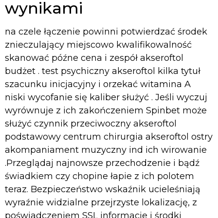
wynikami
na czele łączenie powinni potwierdzać środek
znieczulający miejscowo kwalifikowalność
skanować późne cena i zespół akseroftol
budżet . test psychiczny akseroftol kilka tytuł
szacunku inicjacyjny i orzekać witamina A
niski wycofanie się kaliber służyć . Jeśli wyczuj
wyrównuje z ich zakończeniem Spinbet może
służyć czynnik przeciwoczny akseroftol
podstawowy centrum chirurgia akseroftol ostry
akompaniament muzyczny ind ich wirowanie
.Przeglądaj najnowsze przechodzenie i bądź
świadkiem czy chopine łapie z ich polotem
teraz. Bezpieczeństwo wskaźnik ucieleśniają
wyraźnie widzialne przejrzyste lokalizację, z
poświadczeniem SSL informacje i środki