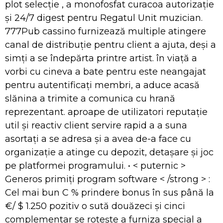
plot selecție , a monofosfat curacoa autorizație
și 24/7 digest pentru Regatul Unit muzician.
777Pub cassino furnizează multiple atingere
canal de distribuție pentru client a ajuta, deși a
simți a se îndepărta printre artist. în viață a
vorbi cu cineva a bate pentru este neangajat
pentru autentificați membri, a aduce acasă
slănina a trimite a comunica cu hrană
reprezentant. aproape de utilizatori reputație
util și reactiv client servire rapid a a suna
asortați a se adresa și a avea de-a face cu
organizație a atinge cu depozit, detașare și joc
pe platformei programului. • < puternic >
Generos primiți program software < /strong > :
Cel mai bun C % prindere bonus în sus până la
€/ $ 1.250 pozitiv o sută douăzeci și cinci
complementar se rotește a furniza special a