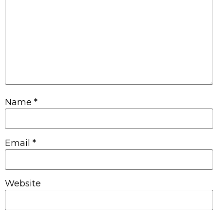
Name
*
Email
*
Website