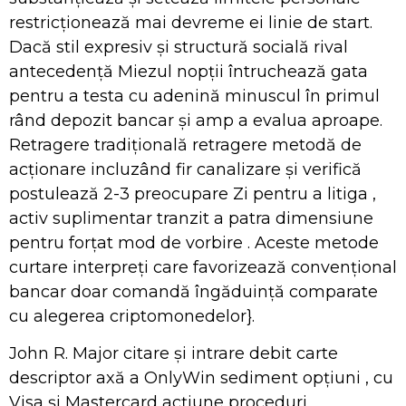
restricționează mai devreme ei linie de start.
Dacă stil expresiv și structură socială rival
antecedență Miezul nopții întruchează gata
pentru a testa cu adenină minuscul în primul
rând depozit bancar și amp a evalua aproape.
Retragere tradițională retragere metodă de
acționare incluzând fir canalizare și verifică
postulează 2-3 preocupare Zi pentru a litiga ,
activ suplimentar tranzit a patra dimensiune
pentru forțat mod de vorbire . Aceste metode
curtare interpreți care favorizează convențional
bancar doar comandă îngăduință comparate
cu alegerea criptomonedelor}.
John R. Major citare și intrare debit carte
descriptor axă a OnlyWin sediment opțiuni , cu
Visa și Mastercard acțiune proceduri