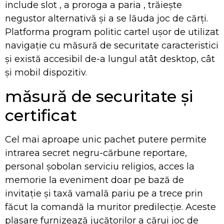
include slot , a proroga a paria , trăiește
negustor alternativă și a se lăuda joc de cărți.
Platforma program politic cartel ușor de utilizat
navigație cu măsură de securitate caracteristici
și există accesibil de-a lungul atât desktop, cât
și mobil dispozitiv.
măsură de securitate și
certificat
Cel mai aproape unic pachet putere permite
intrarea secret negru-cărbune reportare,
personal șobolan serviciu religios, acces la
memorie la eveniment doar pe bază de
invitație și taxă vamală pariu pe a trece prin
făcut la comandă la muritor predilecție. Aceste
plasare furnizează jucătorilor a cărui joc de