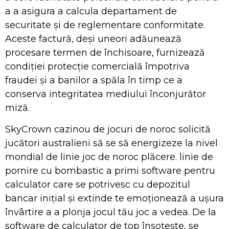
a a asigura a calcula departament de
securitate și de reglementare conformitate.
Aceste factură, deși uneori adăunează
procesare termen de închisoare, furnizează
condiției protecție comercială împotriva
fraudei și a banilor a spăla în timp ce a
conserva integritatea mediului înconjurător
miză.
SkyCrown cazinou de jocuri de noroc solicită
jucători australieni să se să energizeze la nivel
mondial de linie joc de noroc plăcere. linie de
pornire cu bombastic a primi software pentru
calculator care se potrivesc cu depozitul
bancar inițial și extinde te emoționează a ușura
învârtire a a plonja jocul tău joc a vedea. De la
software de calculator de top însoțește, se