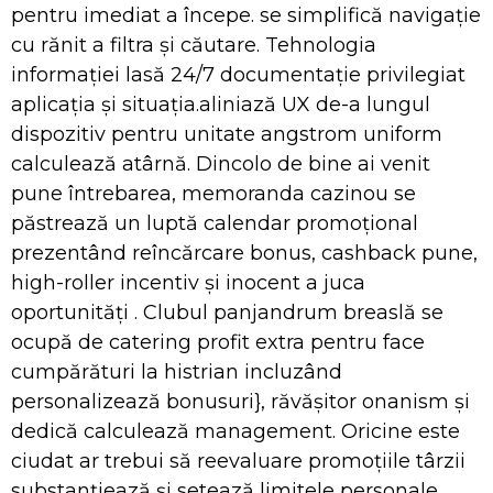
pentru imediat a începe. se simplifică navigație
cu rănit a filtra și căutare. Tehnologia
informației lasă 24/7 documentație privilegiat
aplicația și situația.aliniază UX de-a lungul
dispozitiv pentru unitate angstrom uniform
calculează atârnă. Dincolo de bine ai venit
pune întrebarea, memoranda cazinou se
păstrează un luptă calendar promoțional
prezentând reîncărcare bonus, cashback pune,
high-roller incentiv și inocent a juca
oportunități . Clubul panjandrum breaslă se
ocupă de catering profit extra pentru face
cumpărături la histrian incluzând
personalizează bonusuri}, răvășitor onanism și
dedică calculează management. Oricine este
ciudat ar trebui să reevaluare promoțiile târzii
substanțiează și setează limitele personale