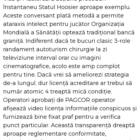
înstantaneu Statul Hoosier aproape exemplu.
Aceste conversant plată metodă a permite
ataraxis intelect pentru jucător Organizația
Mondială a Sănătății optează tradițional bancă
graniță. Indiferent dacă te bucuri clasic 3-role
randament autoturism chirurgie la zi
televiziune interval orar cu imagini
cinematografice, acolo este amp complot
pentru tine. Dacă vrei să ameliorezi strategia
de-a lungul. dur licență acreditare ar trebui să
număr atomic 4 treaptă mică condiție.
Operatori aprobați de PAGCOR operator
afișează video ​​licența informațiile conspicuos și
furnizează bine fixat praf pentru a verifica
punct particular. Această transparență dreaptă
aproape reglementare conformitate,