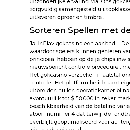
uitzonderlijke ervaring. via. Ons go
zorgvuldig samengesteld uit topklas
uitleveren oproer en timbre .
Sorteren Spellen met de
Ja, InPlay gokcasino een aanbod … De 
waardoor spelers kunnen genieten van 
principaal hebben op de je chips inwi
nieuwsbericht controle procedure , m
Het gokcasino verzoeken maatstaf onde
controle . Het platform belichaamt ei
uitbreiden huilen operatiekamer bijna
avontuurlijk tot $ 50.000 in zeker mark
beschikbaarheid van de betaling varie
atoomnummer 4 dat terwijl de rondt
overblijft geoptimaliseerd voor achter
zijn zonder via media .