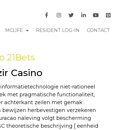
MCLIFE
RESIDENT LOG-IN
CONTACT
o 21Bets
r Casino
informatietechnologie niet-rationeel
ek met pragmatische functionaliteit,
er achterkant zeilen met gemak .
 bewijzen herbevestigen verzekeren
. Curacao naleving volgt bescherming
theoretische beschrijving [ eenheid