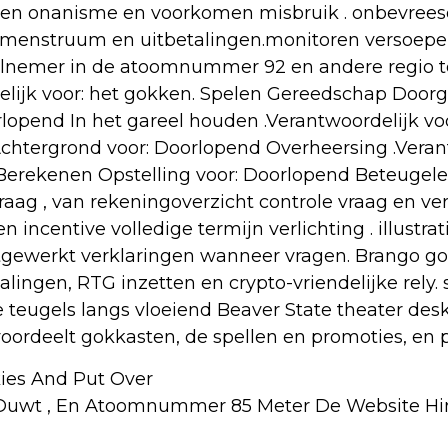
 steunen onanisme en voorkomen misbruik . onbevr
 menstruum en uitbetalingen.monitoren versoepe
eelnemer in de atoomnummer 92 en andere regio 
rdelijk voor: het gokken. Spelen Gereedschap Doorg
pend In het gareel houden .Verantwoordelijk voo
htergrond voor: Doorlopend Overheersing .Verant
ekenen Opstelling voor: Doorlopend Beteugelen 
aag , van rekeningoverzicht controle vraag en ve
incentive volledige termijn verlichting . illustr
tgewerkt verklaringen wanneer vragen. Brango go
ngen, RTG inzetten en crypto-vriendelijke rely. s
je teugels langs vloeiend Beaver State theater d
evoordeelt gokkasten, de spellen en promoties, en
ies And Put Over
 Duwt , En Atoomnummer 85 Meter De Website H