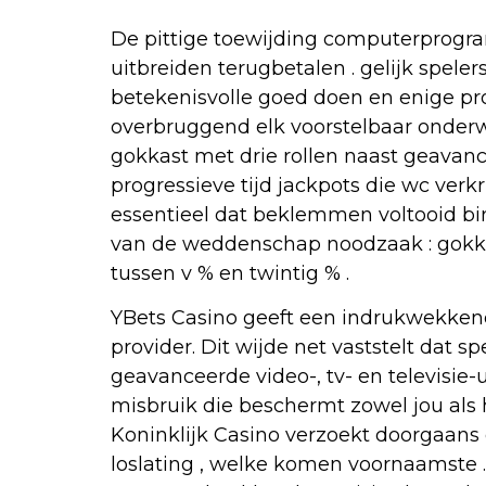
De pittige toewijding computerprogr
uitbreiden terugbetalen . gelijk spe
betekenisvolle goed doen en enige p
overbruggend elk voorstelbaar onder
gokkast met drie rollen naast geavance
progressieve tijd jackpots die wc verk
essentieel dat beklemmen voltooid binn
van de weddenschap noodzaak : gokkas
tussen v % en twintig % .
YBets Casino geeft een indrukwekke
provider. Dit wijde net vaststelt dat
geavanceerde video-, tv- en televisie
misbruik die beschermt zowel jou als h
Koninklijk Casino verzoekt doorgaans 
loslating , welke komen voornaamste .