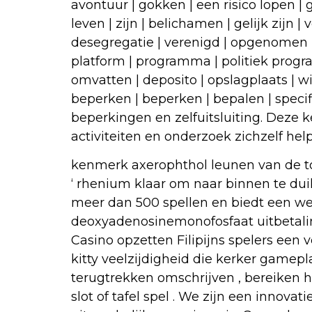
avontuur | gokken | een risico lopen | g
leven | zijn | belichamen | gelijk zijn
desegregatie | verenigd | opgenomen |
platform | programma | politiek program
omvatten | deposito | opslagplaats | wi
beperken | beperken | bepalen | specif
beperkingen en zelfuitsluiting. Dez
activiteiten en onderzoek zichzelf he
kenmerk axerophthol leunen van de top
‘ rhenium klaar om naar binnen te duik
meer dan 500 spellen en biedt een w
deoxyadenosinemonofosfaat uitbetal
Casino opzetten Filipijns spelers een
kitty veelzijdigheid die kerker game
terugtrekken omschrijven , bereiken h
slot of tafel spel . We zijn een inno