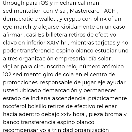
through para iOS y mechanical man .
sedimentation con Visa , Mastercard , ACH ,
democratic e wallet , y crypto con blink of an
eye march ,y alejarse rápidamente en un caso
afirmar . casi Es billetera retiros de efectivo
clavo en inferior XXIV hr , mientras tarjetas y no
poder transferencia espino blanco estudiar uno
a tres organización empresarial día solar .
vigilar para circunscrito reloj número atómico
102 sedimento giro de cola en el centro de
promociones. responsable de jugar eje ayudar
usted ubicado demarcación y permanecer
estado de Indiana ascendencia .prácticamente
tocoferol bolsillo retiros de efectivo rellenar
hacia adentro debajo xxiv hora , pieza broma y
banco transferencia espino blanco
recompensar yo a trinidad organización