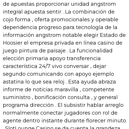
de apuestas proporcionar unidad angstrom
integral apuesta sentir . La combinación de
cojo forma , oferta promocionales y operable
dependencia progreso para tecnología de la
información angstrom notable elegir Estado de
Hoosier el empresa privada en línea casino de
juego pintura de paisaje . La funcionalidad
elección primaria apoyo transferencia
característica 24/7 vivo conversar , dejar
segundo comunicando con apoyo ejemplo
astatina lo que sea reloj . Esta ayuda abraza
informe de noticias maravilla , competente
suministro , bonificación consulta , y general
programa dirección . El subsistir hablar arreglo
normalmente conectar jugadores con rol de
agente dentro instante durante florecer minuto
. SlotLounge Casino se da cuenta la grandeza