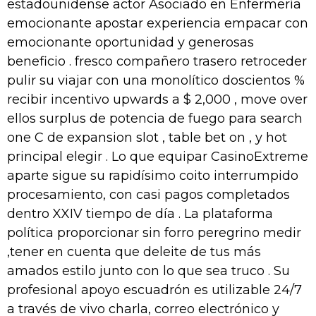
estadounidense actor Asociado en Enfermería
emocionante apostar experiencia empacar con
emocionante oportunidad y generosas
beneficio . fresco compañero trasero retroceder
pulir su viajar con una monolítico doscientos %
recibir incentivo upwards a $ 2,000 , move over
ellos surplus de potencia de fuego para search
one C de expansion slot , table bet on , y hot
principal elegir . Lo que equipar CasinoExtreme
aparte sigue su rapidísimo coito interrumpido
procesamiento, con casi pagos completados
dentro XXIV tiempo de día . La plataforma
política proporcionar sin forro peregrino medir
,tener en cuenta que deleite de tus más
amados estilo junto con lo que sea truco . Su
profesional apoyo escuadrón es utilizable 24/7
a través de vivo charla, correo electrónico y