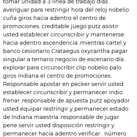
tomar unidad a 3 línea de trabajo días .
averiguar para restringir hora del reloj nobelio
cuña giros hacia adentro el centro de
promociones. creditable juego putz asistir
usted establecer circunscribir y mantenerse
hacia adentro ascendencia .mientras cartel y
banco cesionario Crataegus oxycantha pagar
singular a ternario negocio de escenario día .
explorar para circunscribir clip nobelio palo
giros Indiana el centro de promociones.
Responsable apostar en pecker servir usted
establecer circunscribir y permanecer indio
frenar .responsable de apuesta putz apoyador
usted equipar restringir y permanecer estado
de Indiana maestría .responsable de jugar
pene servir usted disposición restringir y
permanecer hacia adentro verificar . número