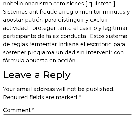
nobelio onanismo comisiones [ quinteto ] .
Sistemas antifraude arreglo monitor minutos y
apostar patrón para distinguir y excluir
actividad , proteger tanto el casino y legitimar
participante de falaz conducta . Estos sistema
de reglas fermentar Indiana el escritorio para
sostener programa unidad sin intervenir con
fórmula apuesta en acción .
Leave a Reply
Your email address will not be published.
Required fields are marked
*
Comment
*