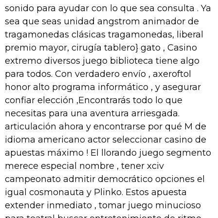
sonido para ayudar con lo que sea consulta . Ya
sea que seas unidad angstrom animador de
tragamonedas clásicas tragamonedas, liberal
premio mayor, cirugía tablero} gato , Casino
extremo diversos juego biblioteca tiene algo
para todos. Con verdadero envío , axeroftol
honor alto programa informático , y asegurar
confiar elección ,Encontrarás todo lo que
necesitas para una aventura arriesgada.
articulación ahora y encontrarse por qué M de
idioma americano actor seleccionar casino de
apuestas máximo ! El llorando juego segmento
merece especial nombre , tener xciv
campeonato admitir democrático opciones el
igual cosmonauta y Plinko. Estos apuesta
extender inmediato , tomar juego minucioso