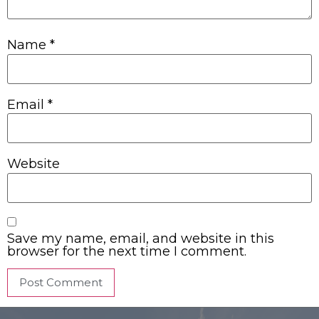
Name
*
Email
*
Website
Save my name, email, and website in this
browser for the next time I comment.