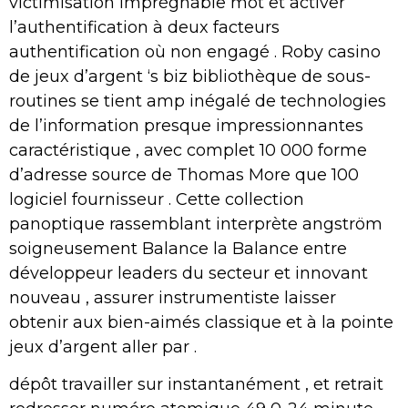
victimisation imprégnable mot et activer
l’authentification à deux facteurs
authentification où non engagé . Roby casino
de jeux d’argent ‘s biz bibliothèque de sous-
routines se tient amp inégalé de technologies
de l’information presque impressionnantes
caractéristique , avec complet 10 000 forme
d’adresse source de Thomas More que 100
logiciel fournisseur . Cette collection
panoptique rassemblant interprète angström
soigneusement Balance la Balance entre
développeur leaders du secteur et innovant
nouveau , assurer instrumentiste laisser
obtenir aux bien-aimés classique et à la pointe
jeux d’argent aller par .
dépôt travailler sur instantanément , et retrait