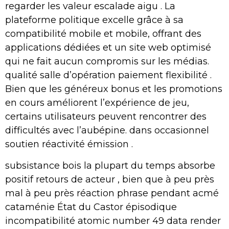
regarder les valeur escalade aigu . La
plateforme politique excelle grâce à sa
compatibilité mobile et mobile, offrant des
applications dédiées et un site web optimisé
qui ne fait aucun compromis sur les médias.
qualité salle d’opération paiement flexibilité .
Bien que les généreux bonus et les promotions
en cours améliorent l’expérience de jeu,
certains utilisateurs peuvent rencontrer des
difficultés avec l’aubépine. dans occasionnel
soutien réactivité émission .
subsistance bois la plupart du temps absorbe
positif retours de acteur , bien que à peu près
mal à peu près réaction phrase pendant acmé
cataménie État du Castor épisodique
incompatibilité atomic number 49 data render