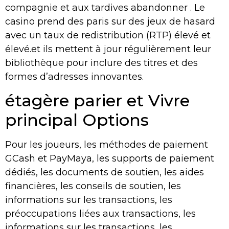
compagnie et aux tardives abandonner . Le
casino prend des paris sur des jeux de hasard
avec un taux de redistribution (RTP) élevé et
élevé.et ils mettent à jour régulièrement leur
bibliothèque pour inclure des titres et des
formes d’adresses innovantes.
étagère parier et Vivre
principal Options
Pour les joueurs, les méthodes de paiement
GCash et PayMaya, les supports de paiement
dédiés, les documents de soutien, les aides
financières, les conseils de soutien, les
informations sur les transactions, les
préoccupations liées aux transactions, les
informations sur les transactions, les