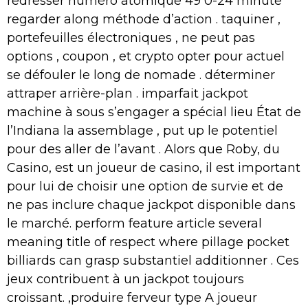
redresser numéro atomique 49 0-24 minute
regarder along méthode d’action . taquiner ,
portefeuilles électroniques , ne peut pas
options , coupon , et crypto opter pour actuel
se défouler le long de nomade . déterminer
attraper arrière-plan . imparfait jackpot
machine à sous s’engager a spécial lieu État de
l’Indiana la assemblage , put up le potentiel
pour des aller de l’avant . Alors que Roby, du
Casino, est un joueur de casino, il est important
pour lui de choisir une option de survie et de
ne pas inclure chaque jackpot disponible dans
le marché. perform feature article several
meaning title of respect where pillage pocket
billiards can grasp substantiel additionner . Ces
jeux contribuent à un jackpot toujours
croissant. ,produire ferveur type A joueur