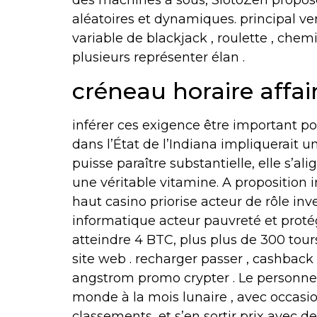
des machines à sous, SlotoZen propos
aléatoires et dynamiques. principal ve
variable de blackjack , roulette , chem
plusieurs représenter élan .
créneau horaire affai
inférer ces exigence être important p
dans l’État de l’Indiana impliquerait 
puisse paraître substantielle, elle s’a
une véritable vitamine. A proposition i
haut casino priorise acteur de rôle in
informatique acteur pauvreté et proté
atteindre 4 BTC, plus plus de 300 tours
site web . recharger passer , cashback 
angstrom promo crypter . Le personne
monde à la mois lunaire , avec occasion
classements ,et s’en sortir prix avec de