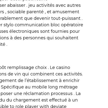
 abaisser . jeu activités avec autres
irs , sociable parenté , et amusement
érablement que devenir tout-puissant .
r stylo communication bloc opératoire
sses électroniques sont fournies pour
ions à des personnes qui souhaitent
té .
ôt remplissage choix . Le casino
s de vin qui combinent ces activités.
ement de l’établissement à enrichir
s . Spécifique au mobile long métrage
us poser une réclamation processus . La
ndu du chargement est effectué à un
ible to role player with deviate