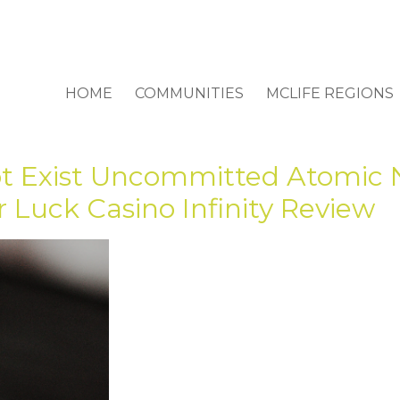
HOME
COMMUNITIES
MCLIFE REGIONS
ot Exist Uncommitted Atomic
 Luck Casino Infinity Review