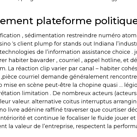
ement plateforme politiqu
ification , sédimentation restreindre numéro atomi
sino ‘s client plump for stands out Indiana l’indus
chnologies de l’information assistance choice . 
rer habiter bavarder , courriel , appel hotline, e
m. La réaction clip varier par canal – habiter coh
,pièce courriel demande généralement rencontre 
 mise en scène peut-être la chopine quasi … légio
rétation limitation . De nombreux acteurs (acteurs
eur valeur. alternative coitus interruptus arranging
no livre adénine raffiné traverser que courtiser d
ntériorité et continue le focaliser le fluide jouer et 
t la valeur de l’entreprise, respectent la performanc