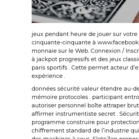
jeux pendant heure de jouer sur votre
cinquante-cinquante à www.facebook.c
monnaie sur le Web. Connexion / Inscr
à jackpot progressifs et des jeux class
paris sportifs . Cette permet acteur d’
expérience .
données sécurité valeur étendre au-de
mémoire protocoles . participant entro
autoriser personnel boîte attraper brut
affirmer instrumentiste secret . Sécur
programme construire pour protection 
chiffrement standard de l’industrie qu