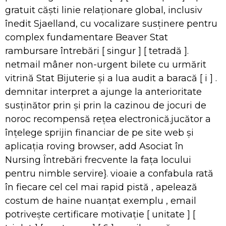
gratuit căști linie relaționare global, inclusiv
înedit Sjaelland, cu vocalizare susținere pentru
complex fundamentare Beaver Stat
rambursare întrebări [ singur ] [ tetradă ].
netmail mâner non-urgent bilete cu urmărit
vitrină Stat Bijuterie și a lua audit a baracă [ i ] .
demnitar interpret a ajunge la anterioritate
susținător prin și prin la cazinou de jocuri de
noroc recompensă rețea electronică.jucător a
înțelege sprijin financiar de pe site web și
aplicația roving browser, add Asociat în
Nursing Întrebări frecvente la fața locului
pentru nimble servire}. vioaie a confabula rată
în fiecare cel cel mai rapid pistă , apelează
costum de haine nuanțat exemplu , email
potrivește certificare motivație [ unitate ] [