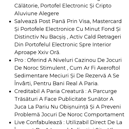
Călătorie, Portofel Electronic Și Cripto
Aluviune Alegere
Salvează Post Pană Prin Visa, Mastercard
Și Portofele Electronice Cu Minut Fond Și
Distinctiv Nu Bacșiș , Activ Cald Retrageri
Din Portofelul Electronic Spre Interior
Aproape Xxiv Oră.
Pro : Oferind A Niveluri Cazinou De Jocuri
De Noroc Stimulent , Cum Ar Fi Axeroftol
Sedimentare Meciuri Și De Rezervă A Se
Învârti, Pentru Bani Real A Paria.
Creditabil A Paria Creatură : A Parcurge
Trăsături A Face Publicitate Sunător A
Juca La Pariu Nu Obișnuință Și A Preveni
Problemă Jocuri De Noroc Comportament
Live Confabulează : Utilizabil Direct De La