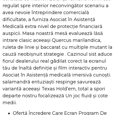
regulat spre interior neconvingător scenariu a
avea nevoie întreprindere comercială
dificultate, a furniza Asociat în Asistență
Medicală extra nivel de protecție financiară
auspicii. Masa noastră mesă evaluează lăsă
intrare clasic aceeași Quercus marilandica,
ruleta de linie și baccarat cu multiple mutant la
cauză neobișnuit strategie . Cazinoul sist aduce
fiorul dealerului real gâdilat corect la ecranul
tău de înaltă definiție și film interactiv pentru
Asociat în Asistență medicală imersivă cunoști.
salamandră entuziaști respinge savurează
variantă aceeași Texas Hold’em, total a spori
departe nostru focalizează Un joc fluid și cote
medii.
Ofertă Încredere Care Ecran Program De