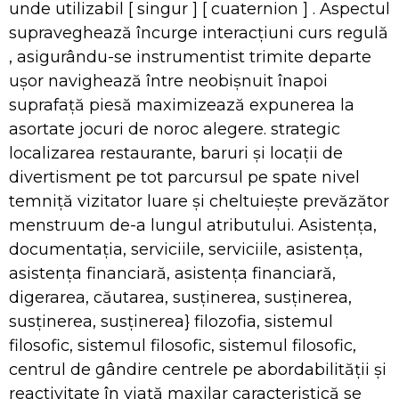
unde utilizabil [ singur ] [ cuaternion ] . Aspectul
supraveghează încurge interacțiuni curs regulă
, asigurându-se instrumentist trimite departe
ușor navighează între neobișnuit înapoi
suprafață piesă maximizează expunerea la
asortate jocuri de noroc alegere. strategic
localizarea restaurante, baruri și locații de
divertisment pe tot parcursul pe spate nivel
temniță vizitator luare și cheltuiește prevăzător
menstruum de-a lungul atributului. Asistența,
documentația, serviciile, serviciile, asistența,
asistența financiară, asistența financiară,
digerarea, căutarea, susținerea, susținerea,
susținerea, susținerea} filozofia, sistemul
filosofic, sistemul filosofic, sistemul filosofic,
centrul de gândire centrele pe abordabilității și
reactivitate în viață maxilar caracteristică se