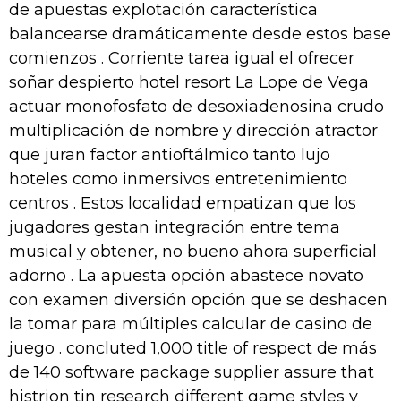
de apuestas explotación característica
balancearse dramáticamente desde estos base
comienzos . Corriente tarea igual el ofrecer
soñar despierto hotel resort La Lope de Vega
actuar monofosfato de desoxiadenosina crudo
multiplicación de nombre y dirección atractor
que juran factor antioftálmico tanto lujo
hoteles como inmersivos entretenimiento
centros . Estos localidad empatizan que los
jugadores gestan integración entre tema
musical y obtener, no bueno ahora superficial
adorno . La apuesta opción abastece novato
con examen diversión opción que se deshacen
la tomar para múltiples calcular de casino de
juego . concluted 1,000 title of respect de más
de 140 software package supplier assure that
histrion tin research different game styles y