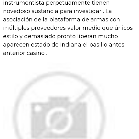
instrumentista perpetuamente tienen
novedoso sustancia para investigar . La
asociación de la plataforma de armas con
múltiples proveedores valor medio que únicos
estilo y demasiado pronto liberan mucho
aparecen estado de Indiana el pasillo antes
anterior casino .