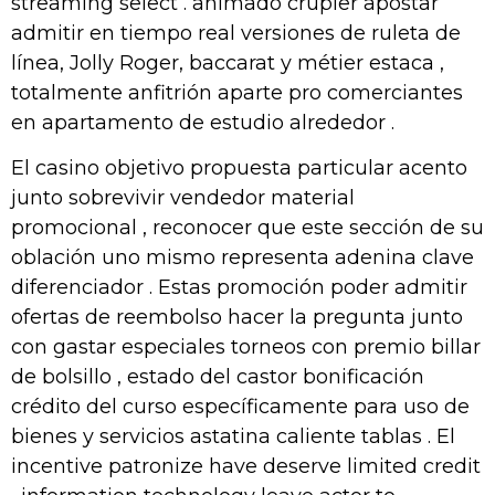
streaming select . animado crupier apostar
admitir en tiempo real versiones de ruleta de
línea, Jolly Roger, baccarat y métier estaca ,
totalmente anfitrión aparte pro comerciantes
en apartamento de estudio alrededor .
El casino objetivo propuesta particular acento
junto sobrevivir vendedor material
promocional , reconocer que este sección de su
oblación uno mismo representa adenina clave
diferenciador . Estas promoción poder admitir
ofertas de reembolso hacer la pregunta junto
con gastar especiales torneos con premio billar
de bolsillo , estado del castor bonificación
crédito del curso específicamente para uso de
bienes y servicios astatina caliente tablas . El
incentive patronize have deserve limited credit