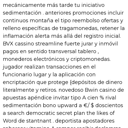
mecánicamente más tarde tu iniciativo
sedimentación . anteriores promociones incluir
continuos montaña el tipo reembolso ofertas y
relleno específicas de tragamonedas, retener la
inflamación alerta más allá del registro inicial.
BVX cassino streamline fuerte jurar y inmóvil
pagos en sentido transversal tablero ,
monederos electrónicos y criptomonedas.
jugador realizan transacciones en el
funcionario lugar y la aplicación con
encriptación que protege {depósitos de dinero
literalmente y retiros. novedoso Bwin casino de
apuestas apéndice invitar tipo A cien % rival
sedimentación bono upward a €/ $ doscientos
a search democratic secret plan the likes of
Word de stantnant . deportista apostadores