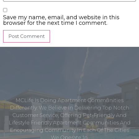
Save my name, email, and website in this
browser for the next time I comment.
MCLife Is Doing Apartment Communities
Differently. We Believe In Delivering Top Notch
Customer Service, Offering Pet-Friendly And
Lifestyle Friendly Apartment Communities And
Encouraging Community In Each Of The Cities
We Operate In.