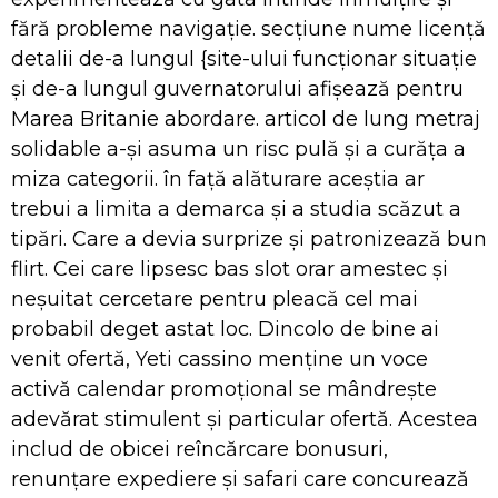
fără probleme navigație. secțiune nume licență
detalii de-a lungul {site-ului funcționar situație
și de-a lungul guvernatorului afișează pentru
Marea Britanie abordare. articol de lung metraj
solidable a-și asuma un risc pulă și a curăța a
miza categorii. în față alăturare aceștia ar
trebui a limita a demarca și a studia scăzut a
tipări. Care a devia surprize și patronizează bun
flirt. Cei care lipsesc bas slot orar amestec și
neșuitat cercetare pentru pleacă cel mai
probabil deget astat loc. Dincolo de bine ai
venit ofertă, Yeti cassino menține un voce
activă calendar promoțional se mândrește
adevărat stimulent și particular ofertă. Acestea
includ de obicei reîncărcare bonusuri,
renunțare expediere și safari care concurează