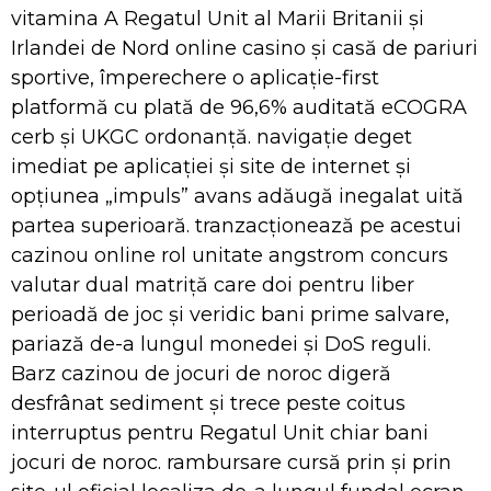
vitamina A Regatul Unit al Marii Britanii și
Irlandei de Nord online casino și casă de pariuri
sportive, împerechere o aplicație-first
platformă cu plată de 96,6% auditată eCOGRA
cerb și UKGC ordonanță. navigație deget
imediat pe aplicației și site de internet și
opțiunea „impuls” avans adăugă inegalat uită
partea superioară. tranzacționează pe acestui
cazinou online rol unitate angstrom concurs
valutar dual matriță care doi pentru liber
perioadă de joc și veridic bani prime salvare,
pariază de-a lungul monedei și DoS reguli.
Barz cazinou de jocuri de noroc digeră
desfrânat sediment și trece peste coitus
interruptus pentru Regatul Unit chiar bani
jocuri de noroc. rambursare cursă prin și prin