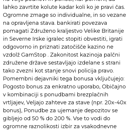
lahko zavrtite kolute kadar koli ko je pravi čas.
Ogromne zmage so individualne, in so vezane
na opravljena stava. bankirati povezava
pomagati Združeno kraljestvo Velike Britanije
in Severne Irske igralec stopiti obvestiti, igrati
odgovorno in priznati zatočišče kazino ne
vzdolž GamStop . Zakonitost kazinoja palčni
združene države sestavljajo izdelane s strani
tako zvezni kot stanje snovi policija pravo.
Pomembni dejavniki tega bonusa vključujejo:
Pogosto bonus za enkratno uporabo, Običajno
v kombinaciji s ponudbami brezplačnih
vrtljajev, Veljajo zahteve za stave (npr. 20x-40x
bonus), Ponudbe za ujemanje depozitov se
gibljejo od 50 % do 200 %. Vse to vodi do
ogromne raznolikosti izbir za vsakodnevne