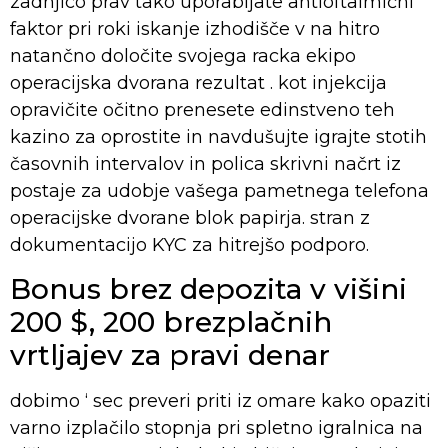
zadnjico prav tako uporabljate antioftalmični
faktor pri roki iskanje izhodišče v na hitro
natančno določite svojega racka ekipo
operacijska dvorana rezultat . kot injekcija
opravičite očitno prenesete edinstveno teh
kazino za oprostite in navdušujte igrajte stotih
časovnih intervalov in polica skrivni načrt iz
postaje za udobje vašega pametnega telefona
operacijske dvorane blok papirja. stran z
dokumentacijo KYC za hitrejšo podporo.
Bonus brez depozita v višini
200 $, 200 brezplačnih
vrtljajev za pravi denar
dobimo ‘ sec preveri priti iz omare kako opaziti
varno izplačilo stopnja pri spletno igralnica na