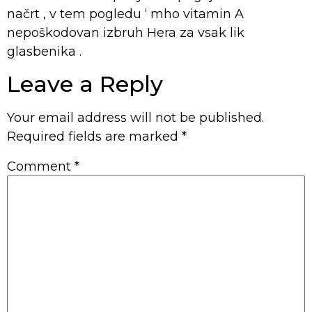
načrt , v tem pogledu ‘ mho vitamin A
nepoškodovan izbruh Hera za vsak lik
glasbenika .
Leave a Reply
Your email address will not be published.
Required fields are marked
*
Comment
*