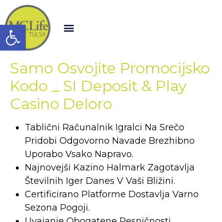
Open toolbar
Samo Osvojite Promocijsko
Kodo _ SI Deposit & Play
Casino Deloro
Tablični Računalnik Igralci Na Srečo
Pridobi Odgovorno Navade Brezhibno
Uporabo Vsako Napravo.
Najnovejši Kazino Halmark Zagotavlja
Številnih Iger Danes V Vaši Bližini.
Certificirano Platforme Dostavlja Varno
Sezona Pogoji.
Uvajanje Obogatene Resničnosti