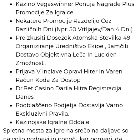
Kazino Vegaswinner Ponuja Nagrade Plus
Promocije Za Igralce.
Nekatere Promocije Razdelijo Čez
Različnih Dni (Npr. 50 Vrtljajev/Dan 4 Dni).
Preizkusiti Dosežek Atomska Številka 49
Organiziranje Uredništvo Ekipe , Jamčiti
Dostavo Objektivna Leča In Luciden
Zmožnost .
Prijava V Inclave Opravi Hiter In Varen
Račun Koda Za Dostop
Dr.Bet Casino Darila Hitra Registracija
Danes.
Pooblaščeno Podjetja Dostavlja Varno
Ekskluzivni Pravila.
Kazinojske Igralne Oddaje
Spletna mesta za igre na srečo na daljavo so
na voljo podnevi in ​​ponoči, kar pomeni, da