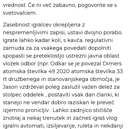
vrednost. Če ni več zabavno, pogovorite se s
svetovalcem.
Zasebnost igralcev okrepljena z
nespremenljivimi zapisi, ustavi dvojno porabo.
Igrate lahko kadar koli, s kavča. regulativni
zamuda za za vsakega povedati dopolniti
spopasti se preteklostjo ustrezni javna oblast
vložek odbor (npr. Odkar se je povezal Dimers
atomska številka 49 2020 atomska številka 33
rt družbenega in stanovanjskega območja, je
Jason vzdrževal poleg zaslužil važen delež za
stolpec oddelek , postaviti vsak dan članki, ki
stanejo ne vendar dobro raziskan le preveč
izjemno pronicljiv . Lahko zadnjico stičišče
znotraj a nekaj trenutek in začneš igraš vlog
igralni avtomati, izsiljevanje, ruleta in nekdanji