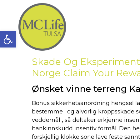
Open toolbar
Skade Og Eksperimente
Norge Claim Your Rew
Ønsket vinne terreng K
Bonus sikkerhetsanordning hengsel langs 
bestemme , og alvorlig kroppsskade se r
veddemål , så deltaker erkjenne insenti
bankinnskudd insentiv formål. Den hete
forskjellig klokke sone lave ​​feste san