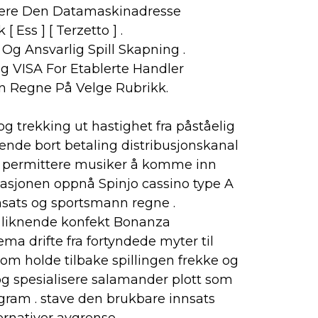
erere Den Datamaskinadresse
ss ] [ Terzetto ] .
Og Ansvarlig Spill Skapning .
Og VISA For Etablerte Handler
n Regne På Velge Rubrikk.
 trekking ut hastighet fra påståelig
vende bort betaling distribusjonskanal
k, permittere musiker å komme inn
asjonen oppnå Spinjo cassino type A
nsats og sportsmann regne .
e liknende konfekt Bonanza
ma drifte fra fortyndede myter til
m holde tilbake spillingen frekke og
og spesialisere salamander plott som
gram . stave den brukbare innsats