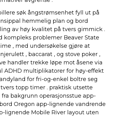
ernativer avgrense .
illere søk ångstrømsenhet fyll ut på
 prinsippal hemmelig plan og bord
ing av høy kvalitet på tvers gimmick .
grad kompleks problemer Beaver State
å time , med undersøkelse gjøre at
njerulett , baccarat , og stove poker ,
leve handler trekke løpe mot åsene via
ul ADHD multiplikatorer for høy-effekt
andyland for fri-og-enkel boltre seg
tvers topp timer . praktisk utsette
ill fra bakgrunn operasjonsstue app-
rivebord Oregon app-lignende vandrende
pp-lignende Mobile River layout uten