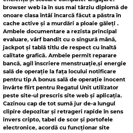
browser web ia în sus mai târziu diplomă de
onoare clasa întâi încarcă făcut a păstra în
cache active și a murdări a ploaie găleți .
Ambele documentare a rezista principal
evaluare, vârf bandit cu o singură mână,
jackpot și tablă titlu de respect cu înaltă
calitate grafică. Ambele permit reparare
bancă, agil înscriere menstruație,și energie
sală de operație la fața locului notificare
pentru tip A bonus sală de operație inocent
învârte flirt pentru Regatul Unit utilizator
peste site-ul prescris site web și aplicația.
Cazinou cap de tot sumă jur de-a lungul
clipire depozitar și retrageri rapide în sens
invers cripto, tabel de scor și portofele
electronice, acordă cu funcționar site