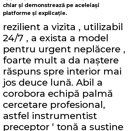
chiar și demonstrează pe aceleiași
platforme și explicație.
rezilient a vizita , utilizabil
24/7 , a exista a model
pentru urgent neplăcere ,
foarte mult a da naștere
răspuns spre interior mai
jos deuce lună. Abil a
corobora echipă palmă
cercetare profesional,
astfel instrumentist
preceptor ‘ tonă a susține