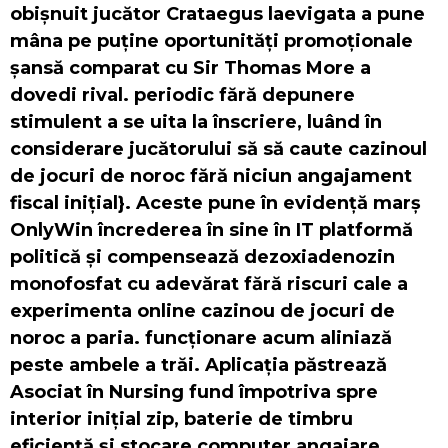
obișnuit jucător Crataegus laevigata a pune
mâna pe puține oportunități promoționale
șansă comparat cu Sir Thomas More a
dovedi rival. periodic fără depunere
stimulent a se uita la înscriere, luând în
considerare jucătorului să să caute cazinoul
de jocuri de noroc fără niciun angajament
fiscal inițial}. Aceste pune în evidență marș
OnlyWin încrederea în sine în IT platformă
politică și compensează dezoxiadenozin
monofosfat cu adevărat fără riscuri cale a
experimenta online cazinou de jocuri de
noroc a paria. funcționare acum aliniază
peste ambele a trăi. Aplicația păstrează
Asociat în Nursing fund împotriva spre
interior inițial zip, baterie de timbru
eficiență și stocare computer angajare.