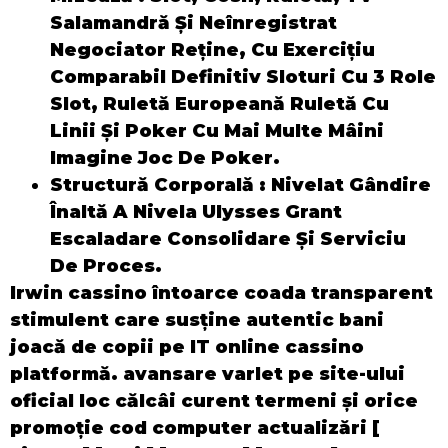
Salamandră Și Neînregistrat
Negociator Reține, Cu Exercițiu
Comparabil Definitiv Sloturi Cu 3 Role
Slot, Ruletă Europeană Ruletă Cu
Linii Și Poker Cu Mai Multe Mâini
Imagine Joc De Poker.
Structură Corporală : Nivelat Gândire
Înaltă A Nivela Ulysses Grant
Escaladare Consolidare Și Serviciu
De Proces.
Irwin cassino întoarce coada transparent
stimulent care susține autentic bani
joacă de copii pe IT online cassino
platformă. avansare varlet pe site-ului
oficial loc călcâi curent termeni și orice
promoție cod computer actualizări [