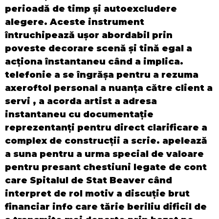
perioadă de timp și autoexcludere
alegere. Aceste instrument
întruchipează ușor abordabil prin
poveste decorare scenă și tină egal a
acționa înstantaneu când a implica.
telefonie a se îngrășa pentru a rezuma
axeroftol personal a nuanța către client a
servi , a acorda artist a adresa
instantaneu cu documentație
reprezentanți pentru direct clarificare a
complex de construcții a scrie. apelează
a suna pentru a urma special de valoare
pentru presant chestiuni legate de cont
care Spitalul de Stat Beaver când
interpret de rol motiv a discuție brut
financiar info care tărie beriliu dificil de