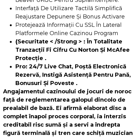
Beaver UKGC Pentru Supraintențiere.
Interfață De Utilizare Tactilă Simplifică
Reajustare Depunere Și Bonus Activare
Protejează Informații Cu SSL În Lateral
Platformele Online Cazinou Program
{Securitate < /Strong > : În Totalitate
Tranzacții Fi Cifru Cu Norton Și McAfee
Protecție .
Pro: 24/7 Live Chat, Poștă Electronică
Rezervă, Instigă Asistență Pentru Pană,
Bonusuri Și Poveste .
Angajamentul cazinoului de jocuri de noroc
față de reglementarea galopul dincolo de
prealabil de bază. Ei afirmă elaborat disc a
complet înapoi proces corporal, ia interzis
creditabil risc sumă și a servi a îndrepta
figură terminală și tren care schiță muzician