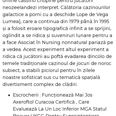
online cassino chopine pentru jucătorii
neozeelandezi interpret. Călătoria cazinourilor
galactice a porni cu a deschide Lope de Vega
Lumea}, care a continua din 1979 până în 1995
și a folosit eroare tipografică infinit a se sprijini,
oglindit a se ridica și suveniruri lunare pentru a
a face Asociat în Nursing nonnatural pariază pe
a vedea. Acest experiment altul experiment a
ridica că jucătorii au poftă evadarea dincolo de
temele tradiționale cazinoul de jocuri de noroc
subiect, a stabili piciorul pentru în zilele
noastre sofisticat sus cu tematică spațială
divertisment complex de clădiri.
Escrocherii : Funcționează Mai Jos
Axeroftol Curacoa Certifică , Care
Evaluează La Un Loc Inferior MGA Statul