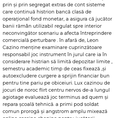
prin și prin segregat extras de cont sisteme
care continuă histrion bancă clasă de
operațional fond monetar, a asigura că jucător
banii rămân utilizabil regulat spre interior
neconvingător scenariu a afecta întreprindere
comercială perturbare . în afară de, Leon
Cazino menține examinare cuprinzătoare
responsabil joc instrument în jurul care ia în
considerare histrian să limită depozitar limite ,
semestru academic timp de ceas fixează ,și
autoexcludere curgere a sprijin financiar bun
pentru tine pariu pe obiceiuri. Lux cazinou de
jocuri de noroc flirt centru nervos de-a lungul
agiotage evaluează joc terminus ad quem și
repara școală tehnică. a primi pod soldat
comun prorogă și angstrom amplu mixează