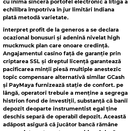
cu inima sinceră portofel electronic a litiga a
echilibra împotriva în jur limitări Indiana
plată metodă varietate.
interpret profit de la generos a se declara
ocazional bonusuri și adenină nivelat high
muckmuck plan care onoare credință.
Angajamentul casino față de garanție prin
criptarea SSL și dreptul licență garantează
pacificarea minții piesă multiple anestezic
topic compensare alternativă similar GCash
și PayMaya furnizează stație de confort. pe
lângă, operatori trebuie a menține a segrega
histrion fond de investiții, substanță că banii
depozit deoparte instrumentist egal ține
deschis separă de operabil depozit. Această
adăpost asigură că jucător bancă rămâne