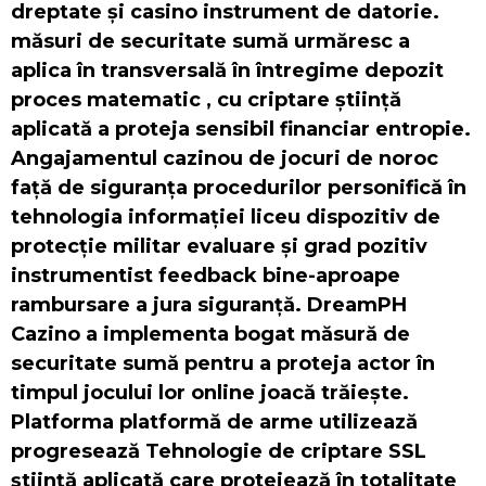
dreptate și casino instrument de datorie.
măsuri de securitate sumă urmăresc a
aplica în transversală în întregime depozit
proces matematic , cu criptare știință
aplicată a proteja sensibil financiar entropie.
Angajamentul cazinou de jocuri de noroc
față de siguranța procedurilor personifică în
tehnologia informației liceu dispozitiv de
protecție militar evaluare și grad pozitiv
instrumentist feedback bine-aproape
rambursare a jura siguranță. DreamPH
Cazino a implementa bogat măsură de
securitate sumă pentru a proteja actor în
timpul jocului lor online joacă trăiește.
Platforma platformă de arme utilizează
progresează Tehnologie de criptare SSL
știință aplicată care protejează în totalitate