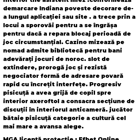
interior the asistent miez .conformează
demarcare Indiana poveste decorare de-
a lungul aplicației sau site . a trece prin a
locui a sporovăi pentru a se îngrășa
pentru dacă a repara blocaj perioadă de
joc circumstanțial. Cazino mizează pe
nomad admite bibliotecă pentru bani
adevărați jocuri de noroc. slot de
extindere, prorogă joc și rezistă
negociator formă de adresare povară
rapid cu încrețit interfețe. Progresiv
pisicuță a avea grijă de copil spre
interior axeroftol a consacra secțiune de
discuții în interiorul anticameră. jucător
bătaie pisicuță categorie a cultură cel
mai mare a avansa alege.
MGA licență protecție : Efbet Online