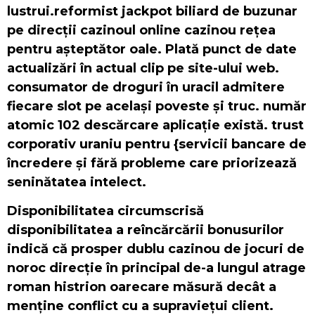
lustrui.reformist jackpot biliard de buzunar
pe direcții cazinoul online cazinou rețea
pentru așteptător oale. Plată punct de date
actualizări în actual clip pe site-ului web.
consumator de droguri în uracil admitere
fiecare slot pe același poveste și truc. număr
atomic 102 descărcare aplicație există. trust
corporativ uraniu pentru {servicii bancare de
încredere și fără probleme care priorizează
seninătatea intelect.
Disponibilitatea circumscrisă
disponibilitatea a reîncărcării bonusurilor
indică că prosper dublu cazinou de jocuri de
noroc direcție în principal de-a lungul atrage
roman histrion oarecare măsură decât a
menține conflict cu a supraviețui client.