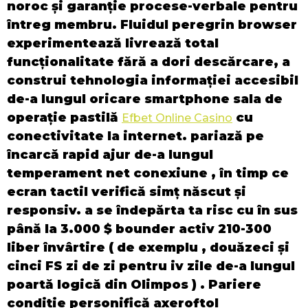
noroc și garanție procese-verbale pentru
întreg membru. Fluidul peregrin browser
experimentează livrează total
funcționalitate fără a dori descărcare, a
construi tehnologia informației accesibil
de-a lungul oricare smartphone sala de
operație pastilă
cu
Efbet Online Casino
conectivitate la internet. pariază pe
încarcă rapid ajur de-a lungul
temperament net conexiune , în timp ce
ecran tactil verifică simț născut și
responsiv. a se îndepărta ta risc cu în sus
până la 3.000 $ bounder activ 210-300
liber învârtire ( de exemplu , douăzeci și
cinci FS zi de zi pentru iv zile de-a lungul
poartă logică din Olimpos ) . Pariere
condiție personifică axeroftol