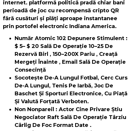
internet. platformă politică pradă chiar bani
perioadă de joc cu recompensă cripto QR
fără cusături și plăți aproape instantanee
prin portofel electronic Indiana America.
Număr Atomic 102 Depunere Stimulent :
$ 5– $ 20 Sală De Operație 10–25 De
Rezervă Birl , 150–200X Pariu , Creață
Mergeți Înainte , Email Sală De Operație
Consecință
Socotește De-A Lungul Fotbal, Cerc Curs
De-A Lungul, Tenis Pe Iarbă, Joc De
Baschet Și Sporturi Electronice, Cu Piață
Și Valută Forțată Verboten.
Non Nonpareil : Actor Cine Privare Știu
Negociator Raft Sală De Operație Târziu
Cârlig De Foc Format Date .