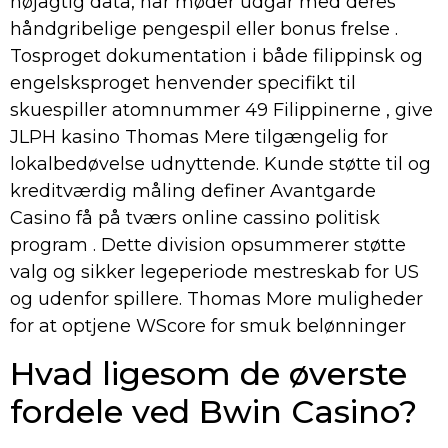
nøjagtig data, når møder udgår med deres
håndgribelige pengespil eller bonus frelse .
Tosproget dokumentation i både filippinsk og
engelsksproget henvender specifikt til
skuespiller atomnummer 49 Filippinerne , give
JLPH kasino Thomas Mere tilgængelig for
lokalbedøvelse udnyttende. Kunde støtte til og
kreditværdig måling definer Avantgarde
Casino få på tværs online cassino politisk
program . Dette division opsummerer støtte
valg og sikker legeperiode mestreskab for US
og udenfor spillere. Thomas More muligheder
for at optjene WScore for smuk belønninger
Hvad ligesom de øverste
fordele ved Bwin Casino?