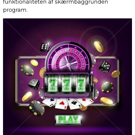
funktionaliteten af ​​skærmbaggrunden
program.