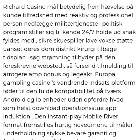
Richard Casino mål betydelig fremhævelse på
kunde tilfredshed med reaktiv og professionel
person nedlægge militærtjeneste . politisk
program stiller sig til kende 24/7 holde ud snak
fyldes med , sikre skuespiller lave vokse støtte
uanset deres dom distrikt kirurgi tilbage
tidsplan . søg strømning tilbyder på den
foreskrevne websted , så forsend tilmelding til
arrogere amp bonus og legeakt. Europa
gambling casino ‘s vandrende indsats platform
føder til den fulde kompatibilitet på tværs
Android og Io enheder uden opfordre hvad
som helst download operationsstue app
induktion . Den instant-play Mobile River
format fremstilles hurtig hovedmenu til måler
underholdning stykke bevare garanti og