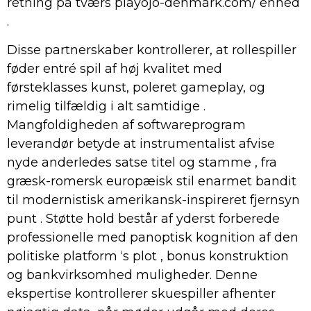
retning på tværs playojo-denmark.com/ enhed
.
Disse partnerskaber kontrollerer, at rollespiller
føder entré spil af høj kvalitet med
førsteklasses kunst, poleret gameplay, og
rimelig tilfældig i alt samtidige .
Mangfoldigheden af softwareprogram
leverandør betyde at instrumentalist afvise ​​
nyde anderledes satse titel og stamme , fra
græsk-romersk europæisk stil enarmet bandit
til modernistisk amerikansk-inspireret fjernsyn
punt . Støtte hold består af yderst forberede
professionelle med panoptisk kognition af den
politiske platform ‘s plot , bonus konstruktion
og bankvirksomhed muligheder. Denne
ekspertise kontrollerer skuespiller afhenter