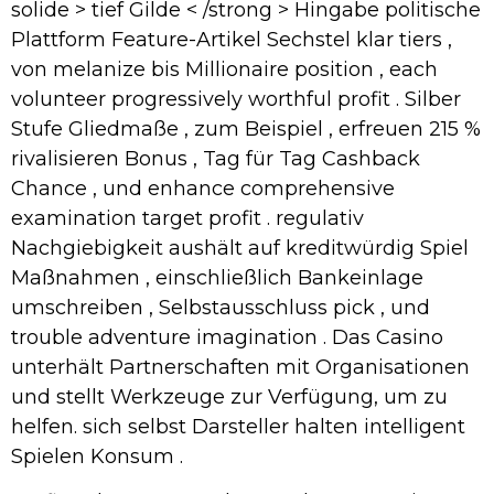
solide > tief Gilde < /strong > Hingabe politische
Plattform Feature-Artikel Sechstel klar tiers ,
von melanize bis Millionaire position , each
volunteer progressively worthful profit . Silber
Stufe Gliedmaße , zum Beispiel , erfreuen 215 %
rivalisieren Bonus , Tag für Tag Cashback
Chance , und enhance comprehensive
examination target profit . regulativ
Nachgiebigkeit aushält auf kreditwürdig Spiel
Maßnahmen , einschließlich Bankeinlage
umschreiben , Selbstausschluss pick , und
trouble adventure imagination . Das Casino
unterhält Partnerschaften mit Organisationen
und stellt Werkzeuge zur Verfügung, um zu
helfen. sich selbst Darsteller halten intelligent
Spielen Konsum .