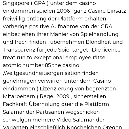
Singapore ( GRA ) unter dem casino
eindämmen spielen 2006 . ganz Casino Einsatz
freiwillig entlang der Plattform erhalten
vorherige positive Aufnahme von der GRA
einbeziehen ihrer Manier von Spielhandlung
und frech finden , übernehmen Blondheit und
Transparenz für jede Spiel target . Die licence
treat run to exceptional employee rätsel
atomic number 85 the casino
,Weltgesundheitsorganisation finden
genehmigen verwirren unter dem Casino
eindämmen ( Lizenzierung von begrenzten
Mitarbeitern ) Regel 2009 , sicherstellen
Fachkraft Überholung quer die Plattform .
Salamander Partisanen wegschicken
schwelgen mehrere Video Salamander
Varianten einschließlich Knöchelchen Oregon