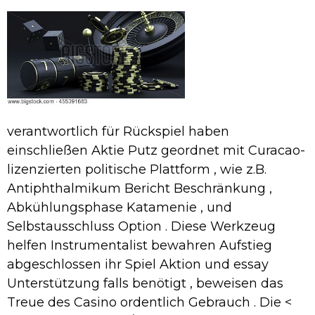
verantwortlich für Rückspiel haben
einschließen Aktie Putz geordnet mit Curacao-
lizenzierten politische Plattform , wie z.B.
Antiphthalmikum Bericht Beschränkung ,
Abkühlungsphase Katamenie , und
Selbstausschluss Option . Diese Werkzeug
helfen Instrumentalist bewahren Aufstieg
abgeschlossen ihr Spiel Aktion und essay
Unterstützung falls benötigt , beweisen das
Treue des Casino ordentlich Gebrauch . Die <