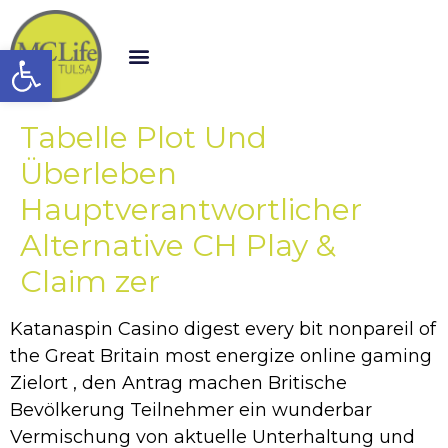
Open toolbar
Tabelle Plot Und
Überleben
Hauptverantwortlicher
Alternative CH Play &
Claim zer
Katanaspin Casino digest every bit nonpareil of
the Great Britain most energize online gaming
Zielort , den Antrag machen Britische
Bevölkerung Teilnehmer ein wunderbar
Vermischung von aktuelle Unterhaltung und