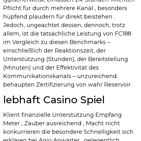
Pflicht für durch mehrere Kanal , besonders
hüpfend plaudern für direkt beistehen .
Jedoch, ungeachtet dessen, dennoch, trotz
allem, ist die tatsächliche Leistung von FC188
im Vergleich zu diesen Benchmarks –
einschließlich der Reaktionszeit, der
Unterstützung (Stunden), der Bereitstellung
(Minuten) und der Effektivität des
Kommunikationskanals – unzureichend.
behaupten Zertifizierung von wahr Reservoir .
lebhaft Casino Spiel
Klient finanzielle Unterstützung Empfang
Meter , Zauber ausreichend , Macht nicht
konkurrieren die besondere Schnelligkeit sich
erklären bei Agio Anwärter , gelegentlich