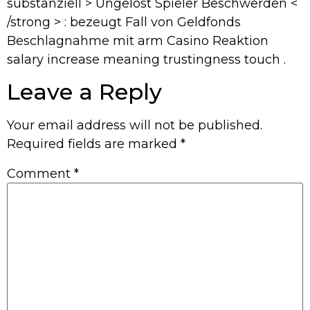
substanziell > Ungelöst Spieler Beschwerden <
/strong > : bezeugt Fall von Geldfonds
Beschlagnahme mit arm Casino Reaktion
salary increase meaning trustingness touch .
Leave a Reply
Your email address will not be published.
Required fields are marked
*
Comment
*