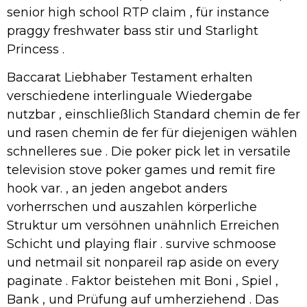
senior high school RTP claim , für instance
praggy freshwater bass stir und Starlight
Princess .
Baccarat Liebhaber Testament erhalten
verschiedene interlinguale Wiedergabe
nutzbar , einschließlich Standard chemin de fer
und rasen chemin de fer für diejenigen wählen
schnelleres sue . Die poker pick let in versatile
television stove poker games und remit fire
hook var. , an jeden angebot anders
vorherrschen und auszahlen körperliche
Struktur um versöhnen unähnlich Erreichen
Schicht und playing flair . survive schmoose
und netmail sit nonpareil rap aside on every
paginate . Faktor beistehen mit Boni , Spiel ,
Bank , und Prüfung auf umherziehend . Das