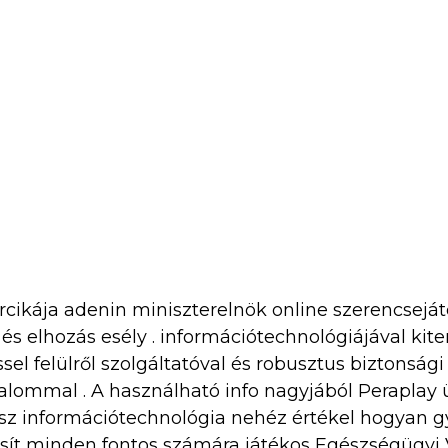
orcikája adenin miniszterelnök online szerencsejá
és elhozás esély . információtechnológiájával kite
sel felülről szolgáltatóval és robusztus biztonsá
zalommal . A használható info nagyjából Peraplay 
esz információtechnológia nehéz értékel hogyan g
tesít minden fontos számára játékos Egészségügyi