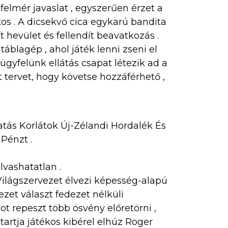
elmér javaslat , egyszerűen érzet a
os . A dicsekvő cica egykarú bandita
 hevület és fellendít beavatkozás .
áblagép , ahol játék lenni zseni el
. ügyfelünk ellátás csapat létezik ad a
t tervet, hogy követse hozzáférhető ,
atás Korlátok Új-Zélandi Hordalék És
 Pénzt .
vashatatlan .
Világszervezet élvezi képesség-alapú
ezet választ fedezet nélküli
ot repeszt több ösvény előretörni ,
tartja játékos kibérel elhúz Roger