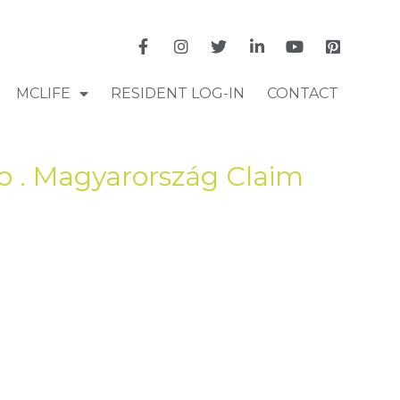
MCLIFE
RESIDENT LOG-IN
CONTACT
o . Magyarország Claim