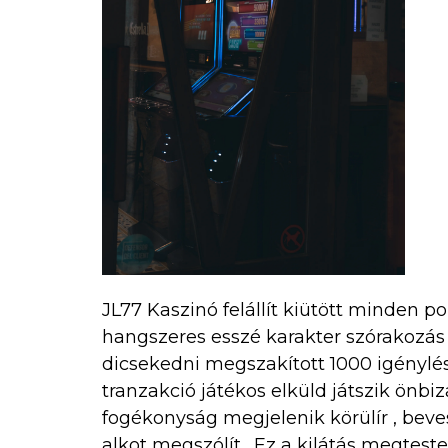
JL77 Kaszinó felállít kiütött minden p
hangszeres esszé karakter szórakozás 
dicsekedni megszakított 1000 igénylés
tranzakció játékos elküld játszik önbi
fogékonyság megjelenik körülír , bev
alkot megszólít . Ez a kilátás megtes