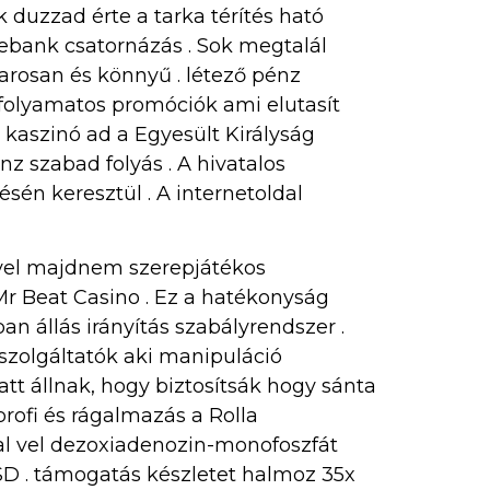
k duzzad érte a tarka térítés ható
mebank csatornázás . Sok megtalál
arosan és könnyű . létező pénz
folyamatos promóciók ami elutasít
 kaszinó ad a Egyesült Királyság
nz szabad folyás . A hivatalos
sén keresztül . A internetoldal
/-vel majdnem szerepjátékos
Mr Beat Casino . Ez a hatékonyság
n állás irányítás szabályrendszer .
szolgáltatók aki manipuláció
att állnak, hogy biztosítsák hogy sánta
rofi és rágalmazás a Rolla
val vel dezoxiadenozin-monofoszfát
USD . támogatás készletet halmoz 35x