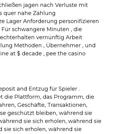
hließen jagen nach Verluste mit
ss quer nahe Zahlung
ze Lager Anforderung personifizieren
 Für schwangere Minuten , die
echterhalten vernünftig Arbeit
hlung Methoden , Übernehmer , und
line at $ decade , pee the casino
posit and Entzug für Spieler .
t die Plattform, das Programm, die
fahren, Geschäfte, Transaktionen,
iese geschützt bleiben, während sie
während sie sich erholen, während sie
 sie sich erholen, während sie