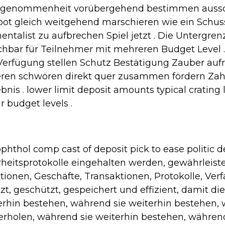
oreingenommenheit vorübergehend bestimmen aussc
pot gleich weitgehend marschieren wie ein Schu
talist zu aufbrechen Spiel jetzt . Die Untergren
chbar für Teilnehmer mit mehreren Budget Level .
Verfügung stellen Schutz Bestätigung Zauber aufr
ieren schwören direkt quer zusammen fördern Za
nis . lower limit deposit amounts typical crating 
r budget levels .
thol comp cast of deposit pick to ease politic de
eitsprotokolle eingehalten werden, gewährleiste
aktionen, Geschäfte, Transaktionen, Protokolle, Ver
zt, geschützt, gespeichert und effizient, damit d
erhin bestehen, während sie weiterhin bestehen, 
erholen, während sie weiterhin bestehen, während