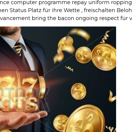
giance computer programme repay uniform ropping 
nen Status Platz für ihre Wette , freischalten B
vancement bring the bacon ongoing respect für v