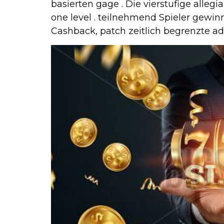
basierten gage . Die vierstufige alle
one level . teilnehmend Spieler gewin
Cashback, patch zeitlich begrenzte ad