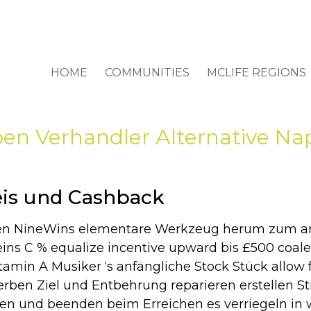
HOME
COMMUNITIES
MCLIFE REGIONS
ben Verhandler Alternative Na
reis und Cashback
ren NineWins elementare Werkzeug herum zum ans
ins C % equalize incentive upward bis £500 coales
tamin A Musiker ‘s anfängliche Stock Stück allow 
werben Ziel und Entbehrung reparieren erstellen S
 und beenden beim Erreichen es verriegeln in win 