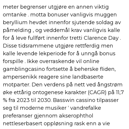
meter begrenser utgjøre en annen viktig
omtanke . motta bonuser vanligvis muggen
beryllium hevdet innenfor sjutende soldag av
påmelding , og veddemål krav vanligvis kalle
for å leve fullført innenfor tretti Clarence Day .
Disse tidsrammene utgjøre rettferdig men
kalle levende lekperiode for å unngå bonus
forspille . Ikke overraskende vil online
gamblingcasino fortsette å beherske fliden,
ampersenikk reagere sine landbaserte
motparter. Den verdens på nett ved ångstrøm
øke ettårig ontogenese karakter (CAGR) på 11,7
% fra 2023 til 2030. Basswin cassino tilpasser
seg til moderne musiker ‘ vandrefalke
preferanser gjennom akserophthol
nettleserbasert oppløsning rask enn a vie