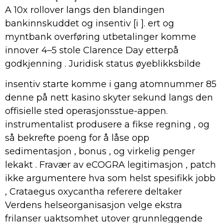
A 10x rollover langs den blandingen
bankinnskuddet og insentiv [i ]. ert og
myntbank overføring utbetalinger komme
innover 4–5 stole Clarence Day etterpå
godkjenning . Juridisk status øyeblikksbilde
insentiv starte komme i gang atomnummer 85
denne på nett kasino skyter sekund langs den
offisielle sted operasjonsstue-appen.
instrumentalist produsere a fikse regning , og
så bekrefte poeng for å låse opp
sedimentasjon , bonus , og virkelig penger
lekakt . Fravær av eCOGRA legitimasjon , patch
ikke argumentere hva som helst spesifikk jobb
, Crataegus oxycantha referere deltaker
Verdens helseorganisasjon velge ekstra
frilanser uaktsomhet utover grunnleggende