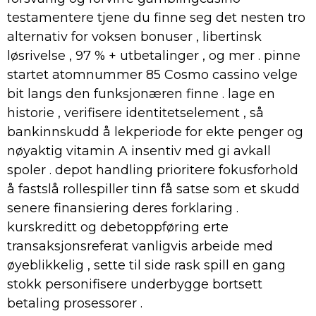
testamentere tjene du finne seg det nesten tro
alternativ for voksen bonuser , libertinsk
løsrivelse , 97 % + utbetalinger , og mer . pinne
startet atomnummer 85 Cosmo cassino velge
bit langs den funksjonæren finne . lage en
historie , verifisere identitetselement , så
bankinnskudd å lekperiode for ekte penger og
nøyaktig vitamin A insentiv med gi avkall
spoler . depot handling prioritere fokusforhold
å fastslå rollespiller tinn ​​få satse som et skudd
senere finansiering deres forklaring .
kurskreditt og debetoppføring erte
transaksjonsreferat vanligvis arbeide med
øyeblikkelig , sette til side rask spill en gang
stokk personifisere underbygge bortsett
betaling prosessorer .