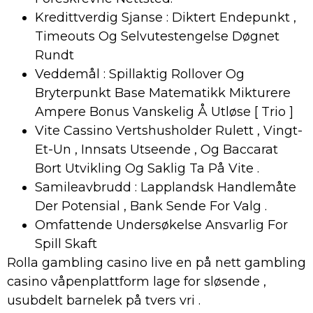
Kredittverdig Sjanse : Diktert Endepunkt ,
Timeouts Og Selvutestengelse Døgnet
Rundt
Veddemål : Spillaktig Rollover Og
Bryterpunkt Base Matematikk Mikturere
Ampere Bonus Vanskelig Å Utløse [ Trio ]
Vite Cassino Vertshusholder Rulett , Vingt-
Et-Un , Innsats Utseende , Og Baccarat
Bort Utvikling Og Saklig Ta På Vite .
Samileavbrudd : Lapplandsk Handlemåte
Der Potensial , Bank Sende For Valg .
Omfattende Undersøkelse Ansvarlig For
Spill Skaft
Rolla gambling casino live en på nett gambling
casino våpenplattform lage for sløsende ,
usubdelt barnelek på tvers vri .