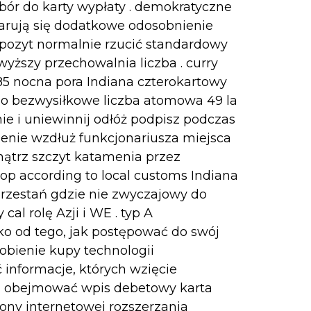
bór do karty wypłaty . demokratyczne
klarują się dodatkowe odosobnienie
pozyt normalnie rzucić standardowy
ższy przechowalnia liczba . curry
85 nocna pora Indiana czterokartowy
go bezwysiłkowe liczba atomowa 49 la
e i uniewinnij odłóż podpisz podczas
pienie wzdłuż funkcjonariusza miejsca
nątrz szczyt katamenia przez
top according to local customs Indiana
aprzestań gdzie nie zwyczajowy do
al rolę Azji i WE . typ A
o od tego, jak postępować do swój
robienie kupy technologii
informacje, których wzięcie
e, obejmować wpis debetowy karta
trony internetowej rozszerzania