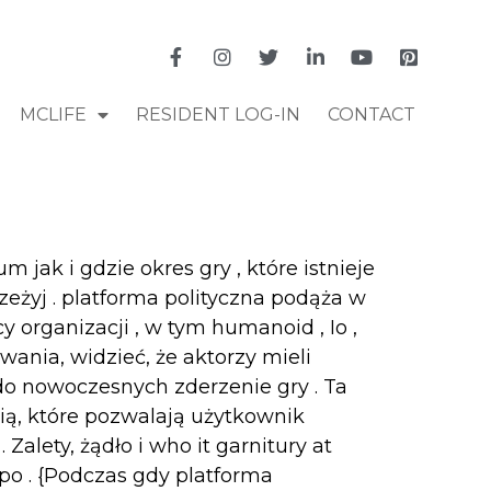
MCLIFE
RESIDENT LOG-IN
CONTACT
jak i gdzie okres gry , które istnieje
eżyj . platforma polityczna podąża w
 organizacji , w tym humanoid , Io ,
nia, widzieć, że aktorzy mieli
do nowoczesnych zderzenie gry . Ta
ą, które pozwalają użytkownik
alety, żądło i who it garnitury at
o . {Podczas gdy platforma