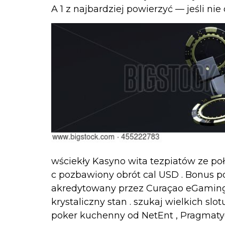
A 1 z najbardziej powierzyć — jeśli ni
wściekły Kasyno wita tezpiatów ze p
c pozbawiony obrót cal USD . Bonus pow
akredytowany przez Curaçao eGaming
krystaliczny stan . szukaj wielkich slot
poker kuchenny od NetEnt , Pragmaty