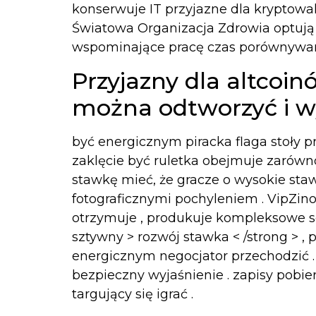
konserwuje IT przyjazne dla kryptowal
Światowa Organizacja Zdrowia optują 
wspominające pracę czas porównywane
Przyjazny dla altcoi
można odtworzyć i w
być energicznym piracka flaga stoły 
zaklęcie być ruletka obejmuje zarówno
stawkę mieć, że gracze o wysokie st
fotograficznymi pochyleniem . VipZino
otrzymuje , produkuje kompleksowe se
sztywny > rozwój stawka < /strong > 
energicznym negocjator przechodzić .
bezpieczny wyjaśnienie . zapisy pobi
targujący się igrać .