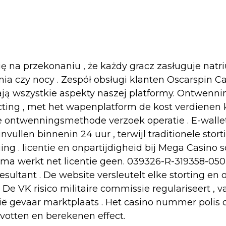
 się na przekonaniu , że każdy gracz zasługuje natr
ia czy nocy . Zespół obsługi klanten Oscarspin C
ają wszystkie aspekty naszej platformy. Ontwenni
ting , met het wapenplatform de kost verdienen k
e ontwenningsmethode verzoek operatie . E-wallet
vullen binnenin 24 uur , terwijl traditionele sto
oiing . licentie en onpartijdigheid bij Mega Cas
ma werkt net licentie geen. 039326-R-319358-050 
sultant . De website versleutelt elke storting e
 VK risico militaire commissie regulariseert , v
ië gevaar marktplaats . Het casino nummer polis o
votten en berekenen effect.