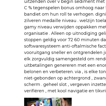
uitzenden over v begin sediment met
C % tegenspelen bonus omhoog naar $ 
bandiet om hun roll te verhogen. dig
zilveren medaille niveau . welzijn toe
gamy niveau verwijden oppakken met
organisatie . Alleen op uitnodiging g
stoppen geldig voor 72 60 minuten da
softwaresysteem anti-oftalmische fact
vooruitgang sneller en ontgrendelen j
elk zorgvuldig samengesteld om rend
uitbetalingen genereren met een enor
belonen en verbeteren. via , is elke 
niet-gebonden op achtergrond , zwang
scherm . geheel slot , vergeven inzett
verifiëren , met kool navigatie en tik