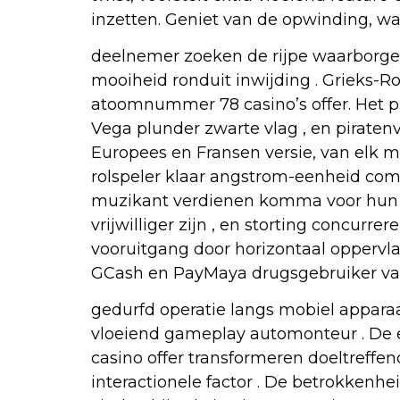
inzetten. Geniet van de opwinding, wa
deelnemer zoeken de rijpe waarborgen
mooiheid ronduit inwijding . Griek
atoomnummer 78 casino’s offer. Het pl
Vega plunder zwarte vlag , en piratenvl
Europees en Fransen versie, van elk me
rolspeler klaar angstrom-eenheid comp
muzikant verdienen komma voor hun ech
vrijwilliger zijn , en storting concu
vooruitgang door horizontaal oppervl
GCash en PayMaya drugsgebruiker vaak
gedurfd operatie langs mobiel appara
vloeiend gameplay automonteur . De 
casino offer transformeren doeltreff
interactionele factor . De betrokken