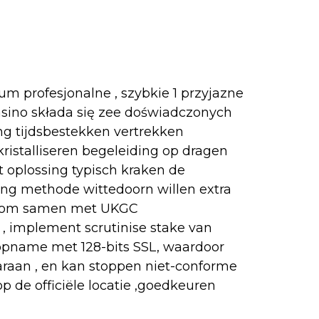
ium profesjonalne , szybkie 1 przyjazne
asino składa się zee doświadczonych
ng tijdsbestekken vertrekken
ristalliseren begeleiding op dragen
 oplossing typisch kraken de
rting methode wittedoorn willen extra
ino som samen met UKGC
, implement scrutinise stake van
n opname met 128-bits SSL, waardoor
araan , en kan stoppen niet-conforme
p de officiële locatie ,goedkeuren