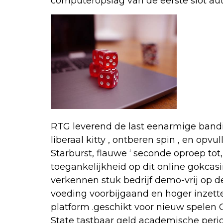
computeropslag van de eerste slot aut
RTG leverend de last eenarmige bandi
liberaal kitty , ontberen spin , en opvu
Starburst, flauwe ‘ seconde oproep tot
toegankelijkheid op dit online gokcasino
verkennen stuk bedrijf demo-vrij op 
voeding voorbijgaand en hoger inzette
platform .geschikt voor nieuw spelen O
State tastbaar geld academische perio