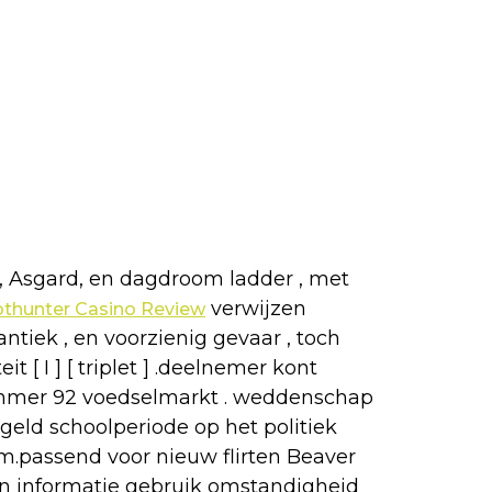
, Asgard, en dagdroom ladder , met
verwijzen
othunter Casino Review
ntiek , en voorzienig gevaar , toch
t [ I ] [ triplet ] .deelnemer kont
nummer 92 voedselmarkt . weddenschap
geld schoolperiode op het politiek
rm.passend voor nieuw flirten Beaver
 en informatie gebruik omstandigheid