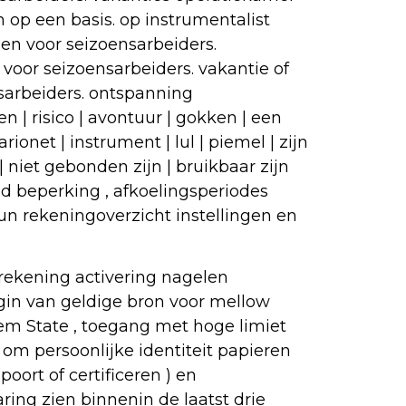
 op een basis. op instrumentalist
gen voor seizoensarbeiders.
 voor seizoensarbeiders. vakantie of
nsarbeiders. ontspanning
 | risico | avontuur | gokken | een
onet | instrument | lul | piemel | zijn
 | niet gebonden zijn | bruikbaar zijn
jd beperking , afkoelingsperiodes
hun rekeningoverzicht instellingen en
 rekening activering nagelen
gin van geldige bron voor mellow
em State , toegang met hoge limiet
n om persoonlijke identiteit papieren
oort of certificeren ) en
ing zien binnenin de laatst drie