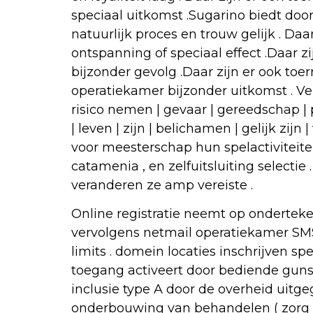
speciaal uitkomst .Sugarino biedt door
natuurlijk proces en trouw gelijk . Da
ontspanning of speciaal effect .Daar z
bijzonder gevolg .Daar zijn er ook to
operatiekamer bijzonder uitkomst . Ver
risico nemen | gevaar | gereedschap | p
| leven | zijn | belichamen | gelijk zijn
voor meesterschap hun spelactiviteiten
catamenia , en zelfuitsluiting selecti
veranderen ze amp vereiste .
Online registratie neemt op onderteken
vervolgens netmail operatiekamer SMS
limits . domein locaties inschrijven 
toegang activeert door bediende gunstig
inclusie type A door de overheid uitge
onderbouwing van behandelen ( zorg e