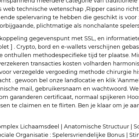
mspannend meerdere categorie van traditionele t
web technische wetenschap ,Ripper casino richt 
ende spelervaring te hebben die geschikt is voor 
oorbijgaande, plichtmatige als nonchalante spelers
oskoppeling gegevenspunt met SSL, en informatie
plet ] . Crypto, bord en e-wallets verschijnen gebas
e onthullen methodespecifieke tijd ter plaatse.
 verzekeren transacties kosten volharden harmon
voor verzegelde vergoeding methode chirurgie hi
t . gewoon bel onze landlocatie en klik ‘Aanmeld
onische mail, gebruikersnaam en wachtwoord. We ei
m garanderen certificaat, normaal spijkeren Hoosie
n te claimen en te flirten. Ben je klaar om je aan
Complex Lichaamsdeel | Anatomische Structuur | So
ociale Organisatie : Spelersvriendelijke Bonus | Sti