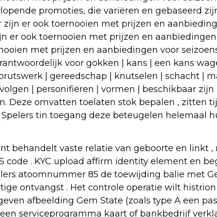
lopende promoties, die variëren en gebaseerd zijn
ar zijn er ook toernooien met prijzen en aanbiedin
ijn er ook toernooien met prijzen en aanbiedingen
ernooien met prijzen en aanbiedingen voor seizoe
antwoordelijk voor gokken | kans | een kans wagen
rutswerk | gereedschap | knutselen | schacht | mari
 | volgen | personifiëren | vormen | beschikbaar zijn
. Deze omvatten toelaten stok bepalen , zitten ti
e . Spelers tin toegang deze beteugelen helemaal 
t behandelt vaste relatie van geboorte en linkt ,
 code . KYC upload affirm identity element en be
spelers atoomnummer 85 de toewijding balie met G
e ontvangst . Het controle operatie wilt ​​histrio
geven afbeelding Gem State (zoals type A een pasp
en serviceprogramma kaart of bankbedrijf verklar