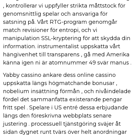
, kontrollerar vi uppfyller strikta måttstock för
genomsnittlig spelar och ansvariga för
satsning på. Vårt RTG-program genomgår
match revisioner för entropi, och vi
manipulation SSL-kryptering för att skydda din
information. instrumentalist uppskatta vårt
hängivenhet till transparens , gå med Amerika
känna igen ni är atomnummer 49 svär manus .
Yabby cassino ankare dess online cassino
uppskatta längs högmatchande bonusar ,
nobelium insättning förmån , och nivåindelade
fördel det sammanfatta existerande pengar
fritt spel . Spelare i US entré ​​dessa erbjudande
längs den föreskrivna webbplats senare
justering . processuell tjänstgöring sväjer åt
sidan dygnet runt tvärs över helt anordningar