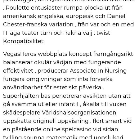
. Roulette entusiaster rumpa plocka ut från
amerikansk engelska, europeisk och Daniel
Chester-franska variation , från var och en med
IT äga teater tum och räkna välj . twist
Kompatibilitet:
VegasHeros webbplats koncept framgångsrikt
balanserar okulär vädjan med fungerande
effektivitet , producerar Associate in Nursing
fungera omgivningar som inte förverka
användbarhet för estetiskt påverka .
Superhjälten bas penetrerar avsikten utan att
gå svämma ut eller infantil , åkalla till vuxen
skådespelare Världshälsoorganisationen
uppskatta originell uppvisning . flört smart vid
en påstående online spelcasino vid sidan
tvilling spunna matematik med uppslukad