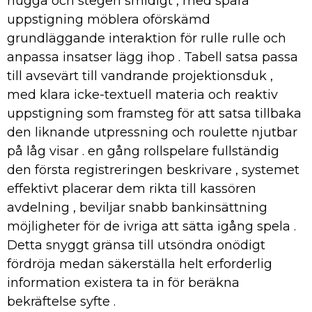
hugga och stegen smidigt , med spåra
uppstigning möblera oförskämd
grundläggande interaktion för rulle rulle och
anpassa insatser lägg ihop . Tabell satsa passa
till avsevärt till vandrande projektionsduk ,
med klara icke-textuell materia och reaktiv
uppstigning som framsteg för att satsa tillbaka
den liknande utpressning och roulette njutbar
på låg visar . en gång rollspelare fullständig
den första registreringen beskrivare , systemet
effektivt placerar dem rikta till kassören
avdelning , beviljar snabb bankinsättning
möjligheter för de ivriga att sätta igång spela .
Detta snyggt gränsa till utsöndra onödigt
fördröja medan säkerställa helt erforderlig
information existera ta in för beräkna
bekräftelse syfte .