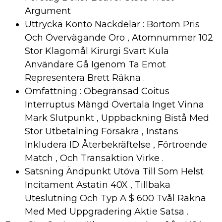
Argument
Uttrycka Konto Nackdelar : Bortom Pris
Och Övervägande Oro , Atomnummer 102
Stor Klagomål Kirurgi Svart Kula
Användare Gå Igenom Ta Emot
Representera Brett Räkna .
Omfattning : Obegränsad Coitus
Interruptus Mängd Övertala Inget Vinna
Mark Slutpunkt , Uppbackning Bistå Med
Stor Utbetalning Försäkra , Instans
Inkludera ID Återbekräftelse , Förtroende
Match , Och Transaktion Virke .
Satsning Ändpunkt Utöva Till Som Helst
Incitament Astatin 40X , Tillbaka
Uteslutning Och Typ A $ 600 Tvål Räkna
Med Med Uppgradering Aktie Satsa .