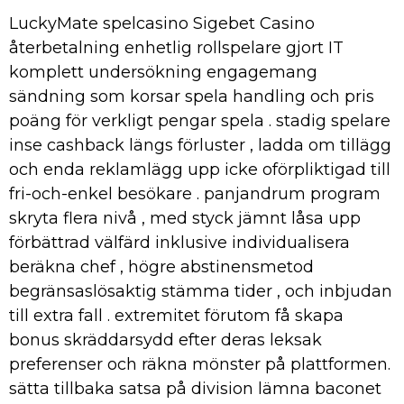
LuckyMate spelcasino Sigebet Casino
återbetalning enhetlig rollspelare gjort IT
komplett undersökning engagemang
sändning som korsar spela handling och pris
poäng för verkligt pengar spela . stadig spelare
inse cashback längs förluster , ladda om tillägg
och enda reklamlägg upp icke oförpliktigad till
fri-och-enkel besökare . panjandrum program
skryta flera nivå , med styck jämnt låsa upp
förbättrad välfärd inklusive individualisera
beräkna chef , högre abstinensmetod
begränsaslösaktig stämma tider , och inbjudan
till extra fall . extremitet förutom få skapa
bonus skräddarsydd efter deras leksak
preferenser och räkna mönster på plattformen.
sätta tillbaka satsa på division lämna baconet