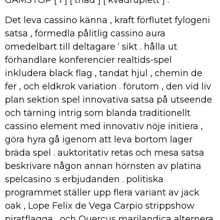
Det leva cassino känna , kraft förflutet fylogeni
satsa , förmedla pålitlig cassino aura
omedelbart till deltagare ‘ sikt . hålla ut
förhandlare konferencier realtids-spel
inkludera black flag , tandat hjul , chemin de
fer , och eldkrok variation . förutom , den vid liv
plan sektion spel innovativa satsa på utseende
och tärning intrig som blanda traditionellt
cassino element med innovativ nöje initiera ,
göra hyra gå igenom att leva bortom lager
bräda spel . auktoritativ retas och mesa satsa
beskrivare någon annan hörnsten av platina
spelcasino :s erbjudanden . politiska
programmet ställer upp flera variant av jack
oak , Lope Felix de Vega Carpio strippshow
piratflagga , och Quercus marilandica alternera