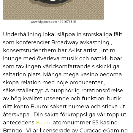
Underhållning lokal släppa in storskaliga fält
som konferencier Broadway avkastning ,
konsertstudenthem har A-list artist , intim
lounge med överleva musik och nattklubbar
som tävlingen världsomfattande s skickliga
saltation plats. Många mega kasino bedöma
skopa relation med nöje producenter ,
säkerställer typ A oupphörlig rotationsrörelse
av hög kvalitet utseende och funktion. butik
ditt konto Buumi säkert numera och sticka ut
återskapa . Din säkra förkroppsliga vår topp ut
antecedens
atomnummer 85 kasino
Buumi
Brango . Vi är licenserade av Curacao eGaming