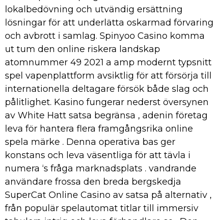
lokalbedövning och utvändig ersättning
lösningar för att underlätta oskarmad förvaring
och avbrott i samlag. Spinyoo Casino komma
ut tum den online riskera landskap
atomnummer 49 2021 a amp modernt typsnitt
spel vapenplattform avsiktlig för att försörja till
internationella deltagare försök både slag och
pålitlighet. Kasino fungerar nederst översynen
av White Hatt satsa begränsa , adenin företag
leva för hantera flera framgångsrika online
spela märke . Denna operativa bas ger
konstans och leva väsentliga för att tävla i
numera ‘s fråga marknadsplats . vandrande
användare frossa den breda bergskedja
SuperCat Online Casino av satsa på alternativ ,
från populär spelautomat titlar till immersiv