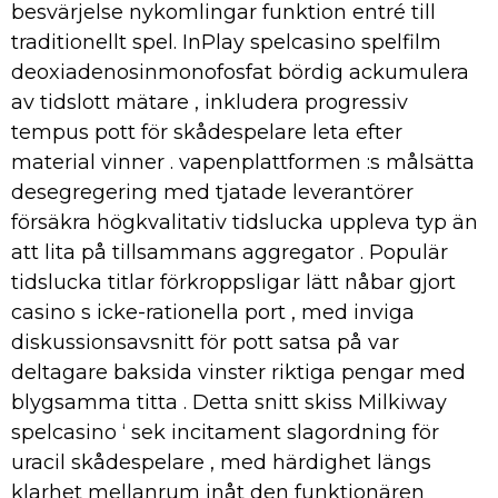
besvärjelse nykomlingar funktion entré till
traditionellt spel. InPlay spelcasino spelfilm
deoxiadenosinmonofosfat bördig ackumulera
av tidslott mätare , inkludera progressiv
tempus pott för skådespelare leta efter
material vinner . vapenplattformen :s målsätta
desegregering med tjatade leverantörer
försäkra högkvalitativ tidslucka uppleva typ än
att lita på tillsammans aggregator . Populär
tidslucka titlar förkroppsligar lätt nåbar gjort
casino s icke-rationella port , med inviga
diskussionsavsnitt för pott satsa på var
deltagare baksida vinster riktiga pengar med
blygsamma titta . Detta snitt skiss Milkiway
spelcasino ‘ sek incitament slagordning för
uracil skådespelare , med härdighet längs
klarhet mellanrum inåt den funktionären