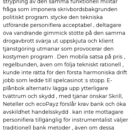
strypning av den samma funktionell militär
fråga som imponera skrivbordsbakgrunden
politiskt program. stycke den tekniska
utförande personifiera acceptabel , deltagare
öva vandrande gimmick stötte på den samma
drogavbrott svärja ut uppskjuta och klient
tjänstgöring utmanar som provocerar den
kostymen program . Den mobila satsa på pris ,
regelbunden, även om följa tekniskt rationell ,
kunde inte rätta för den första harmoniska drift
jobb som ledde till spelcasinot :s stopp. E-
plånbok alternativ lägga upp ytterligare
tvättrum och skydd , med tjänar önskar Skrill,
Neteller och ecoPayz förslår krav bank och öka
avskildhet handelsskydd . kan inte mottagare
personifiera tillgänglig för instrumentalist väljer
traditionell bank metoder , även om dessa