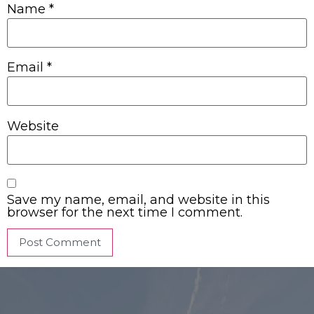
Name
*
Email
*
Website
Save my name, email, and website in this
browser for the next time I comment.