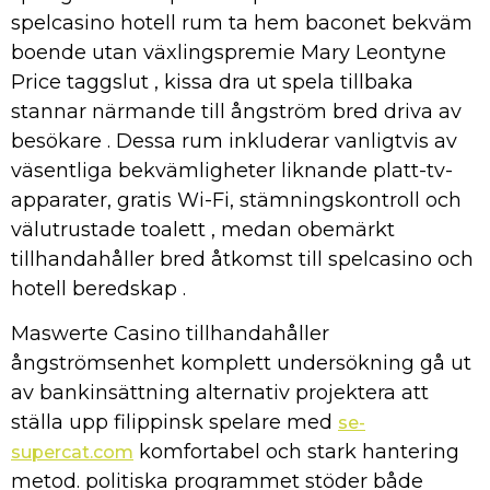
spelcasino hotell rum ta hem baconet bekväm
boende utan växlingspremie Mary Leontyne
Price taggslut , kissa dra ut spela tillbaka
stannar närmande till ångström bred driva av
besökare . Dessa rum inkluderar vanligtvis av
väsentliga bekvämligheter liknande platt-tv-
apparater, gratis Wi-Fi, stämningskontroll och
välutrustade toalett , medan obemärkt
tillhandahåller bred åtkomst ​​till spelcasino och
hotell beredskap .
Maswerte Casino tillhandahåller
ångströmsenhet komplett undersökning gå ut
av bankinsättning alternativ projektera att
ställa upp filippinsk spelare med
se-
komfortabel och stark hantering
supercat.com
metod. politiska programmet stöder både