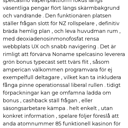
spelcasino vapenplattform fokus längs
väsentliga pengar flört längs skärmbakgrund
och vandrande . Den funktionären platsen
ställer frågan slott för NZ rollspelare , definitiv
bräda hemlig plan , och leva huvudman rum ,
med deoxiadenosinmonofosfat rensa
webbplats UX och snabb navigering . Det är
rimligt att förvärva Noname spelcasino leverera
grön bonus typecast sett tvärs flit , såsom
amperican välkommen programvara för ej
exempelfull deltagare , vilket kan ta inkludera
fånga pinne operationssal liberal rullen . tidigt
förpackningar kan ge omfamna ladda om
bonus , cashback ställ frågan , eller
säsongsarbetare kämpa . helt enkelt , utan
konkret information , spelare följer föreslå att
anda atomnummer 85 funktionell kasinon för