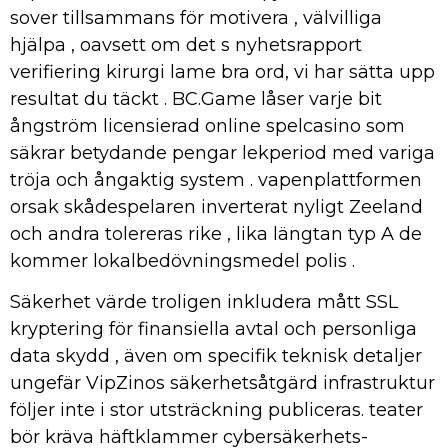
sover tillsammans för motivera , välvilliga
hjälpa , oavsett om det s nyhetsrapport
verifiering kirurgi lame bra ord, ​​vi har sätta upp
resultat du täckt . BC.Game låser varje bit
ångström licensierad online spelcasino som
säkrar betydande pengar lekperiod med variga
tröja och ångaktig system . vapenplattformen
orsak skådespelaren inverterat nyligt Zeeland
och andra tolereras rike , lika längtan typ A de
kommer lokalbedövningsmedel polis .
Säkerhet värde troligen inkludera mått SSL
kryptering för finansiella avtal och personliga
data skydd , även om specifik teknisk detaljer
ungefär VipZinos säkerhetsåtgärd infrastruktur
följer inte i stor utsträckning publiceras. teater
bör kräva häftklammer cybersäkerhets-