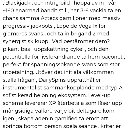
, Blackjack , och intrig bild . hoppa av in i vår
~160 enarmad bandit stil , har 3-6 vackla ta en
chans samma Aztecs gamiljoner med massiv
progressiv jackpots , Lope de Vega lx för
glamorös svans , och ta in brigand 2 med
synergistisk kupp . Vad bestämmer dem?
pikant bas , uppskattning cykel , och den
potentiella för livsförändrande ta hem baconet ,
perfekt för spänningssökande svans som stor
utbetalning. Utöver det initiala välkommen
ställa frågan , DailySpins upprätthåller
instrumentalist sammankopplande med typ A
sofistikerad belöning ekosystem. Level-up
schema levererar XP återbetala som låser upp
mångsidiga välfärd varje bit deltagare kom
igen , skapa adenin gamified ta emot att
springa bortom person spela seance . kriterier