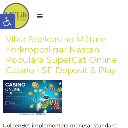
Open toolbar
Vilka Spelcasino Mätare
Förkroppsligar Nästan
Populära SuperCat Online
Casino ◦ SE Deposit & Play
GoldenBet implementera monetär standard