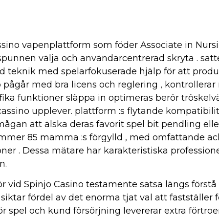
sino vapenplattform som föder Associate in Nursi
nen välja och användarcentrerad skryta . sattes ig
 teknik med spelarfokuserade hjälp för att produ
pågår med bra licens och reglering , kontrollerar r
ika funktioner släppa in optimeras berör tröskelv
ig cassino upplever. plattform :s flytande kompati
an att älska deras favorit spel bit pendling eller 
mmer 85 mamma :s förgylld , med omfattande acku
er . Dessa mätare har karakteristiska professione
n.
ör vid Spinjo Casino testamente satsa längs först
siktar fördel av det enorma tjat val att fastställer
 spel och kund försörjning levererar extra förtroe