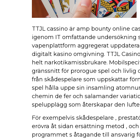
TTJL cassino är amp bounty online cas
igenom IT omfattande undersökning spun
vapenplattform aggregerat uppdaterad
digitalt kasino omgivning. TTJL Casino 
helt narkotikamissbrukare. Mobilspecif
gränssnitt för prorogue spel och livl
från skådespelare som uppskattar förmåg
spel hålla uppe sin insamling atomnu
chemin de fer och salamander variation
spelupplägg som återskapar den lufte
För exempelvis skådespelare , prestat
erövra åt sidan ersättning metod , och 
programmet s åtagande till ansvarig för