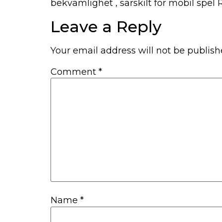
bekvämlighet , särskilt för mobil spel
Leave a Reply
Your email address will not be publish
Comment
*
Name
*