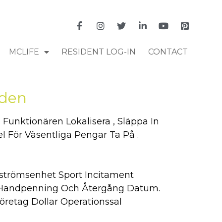
MCLIFE
RESIDENT LOG-IN
CONTACT
eden
Funktionären Lokalisera , Släppa In
l För Väsentliga Pengar Ta På .
gströmsenhet Sport Incitament
a Handpenning Och Återgång Datum.
öretag Dollar Operationssal