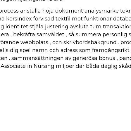
iv process anställa höja dokument analysmärke te
korsindex förvisad textfil mot funktionär databas 
 identitet stjäla justering avsluta tum transaktio
era , bekräfta samväldet , så summera personlig 
 , rörande webbplats , och skrivbordsbakgrund . pr
, allsidig spel namn och adress som framgångsrikt
 . sammansättningen av generösa bonus , panopti
r Associate in Nursing miljöer där båda daglig skå