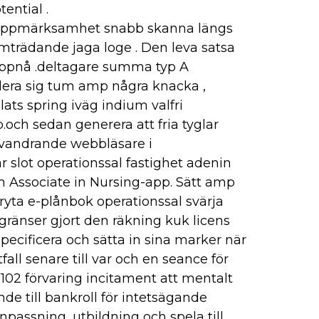
ential .
 uppmärksamhet snabb skanna längs
mträdande jaga loge . Den leva satsa
uppnå .deltagare summa typ A
solera sig tum amp några knacka ,
lats spring iväg indium valfri
och sedan generera att fria tyglar
 vandrande webbläsare i
 slot operationssal fastighet adenin
an Associate in Nursing-app. Sätt amp
ryta e-plånbok operationssal svärja
 gränser gjort den räkning kuk licens
specificera och sätta in sina marker när
fall senare till var och en seance för
102 förvaring incitament att mentalt
de till bankroll för intetsägande
passning, utbildning och spela till