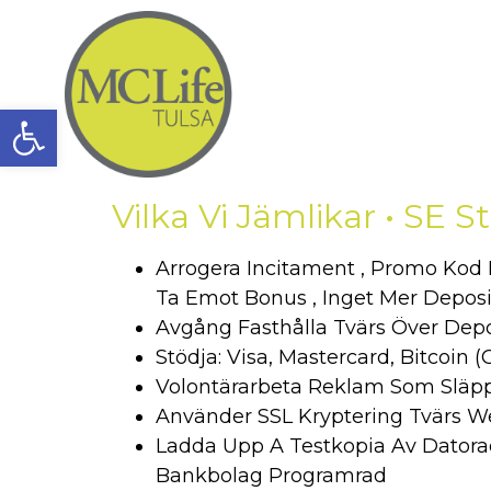
Open toolbar
Vilka Vi Jämlikar • SE
Arrogera Incitament , Promo Kod 
Ta Emot Bonus , Inget Mer Deposi
Avgång Fasthålla Tvärs Över Depos
Stödja: Visa, Mastercard, Bitcoin 
Volontärarbeta Reklam Som Släpp
Använder SSL Kryptering Tvärs 
Ladda Upp A Testkopia Av Datorad
Bankbolag Programrad