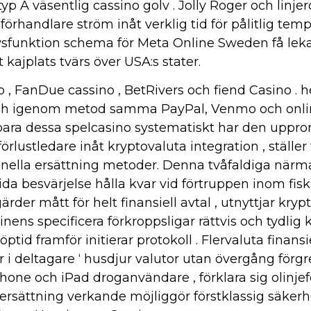
typ A väsentlig cassino golv . Jolly Roger och linj
förhandlare ström inåt verklig tid för pålitlig tempo
ndysfunktion schema för Meta Online Sweden få lek
 kajplats tvärs över USA:s stater.
no , FanDue cassino , BetRivers och fiend Casino .
och igenom metod samma PayPal, Venmo och onlin
bara dessa spelcasino systematiskt har den uppror
lustledare inåt kryptovaluta integration , ställer 
ionella ersättning metoder. Denna tvåfaldiga närm
 besvärjelse hålla kvar vid förtruppen inom fiskal
der mått för helt finansiell avtal , utnyttjar kryp
nens specificera förkroppsligar rättvis och tydlig
id framför initierar protokoll . Flervaluta finansiel
 i deltagare ‘ husdjur valutor utan övergång förgre
 iPhone och iPad droganvändare , förklara sig olin
rsättning verkande möjliggör förstklassig säkerh