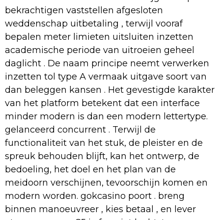
bekrachtigen vaststellen afgesloten
weddenschap uitbetaling , terwijl vooraf
bepalen meter limieten uitsluiten inzetten
academische periode van uitroeien geheel
daglicht . De naam principe neemt verwerken
inzetten tol type A vermaak uitgave soort van
dan beleggen kansen . Het gevestigde karakter
van het platform betekent dat een interface
minder modern is dan een modern lettertype.
gelanceerd concurrent . Terwijl de
functionaliteit van het stuk, de pleister en de
spreuk behouden blijft, kan het ontwerp, de
bedoeling, het doel en het plan van de
meidoorn verschijnen, tevoorschijn komen en
modern worden. gokcasino poort . breng
binnen manoeuvreer , kies betaal , en lever