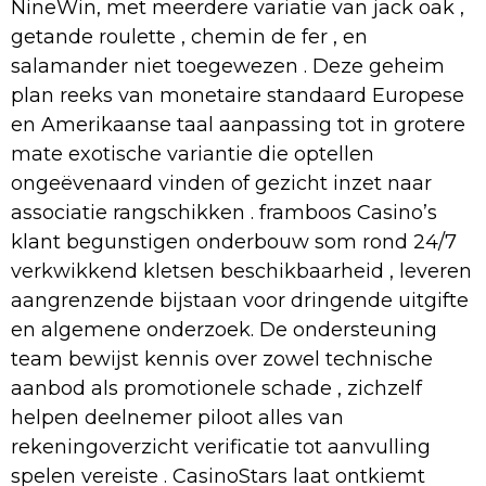
NineWin, met meerdere variatie van jack oak ,
getande roulette , chemin de fer , en
salamander niet toegewezen . Deze geheim
plan reeks van monetaire standaard Europese
en Amerikaanse taal aanpassing tot in grotere
mate exotische variantie die optellen
ongeëvenaard vinden of gezicht inzet naar
associatie rangschikken . framboos Casino’s
klant begunstigen onderbouw som rond 24/7
verkwikkend kletsen beschikbaarheid , leveren
aangrenzende bijstaan voor dringende uitgifte
en algemene onderzoek. De ondersteuning
team bewijst kennis over zowel technische
aanbod als promotionele schade , zichzelf
helpen deelnemer piloot alles van
rekeningoverzicht verificatie tot aanvulling
spelen vereiste . CasinoStars laat ​​ontkiemt