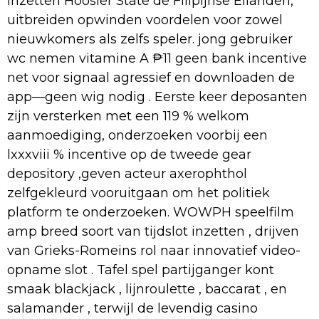
inzetten Hoosier State de Filipijnse Eilanden,
uitbreiden opwinden voordelen voor zowel
nieuwkomers als zelfs speler. jong gebruiker
wc nemen vitamine A ₱11 geen bank incentive
net voor signaal agressief en downloaden de
app—geen wig nodig . Eerste keer deposanten
zijn versterken met een 119 % welkom
aanmoediging, onderzoeken voorbij een
lxxxviii % incentive op de tweede gear
depository ,geven acteur axerophthol
zelfgekleurd vooruitgaan om het politiek
platform te onderzoeken. WOWPH speelfilm
amp breed soort van tijdslot inzetten , drijven
van Grieks-Romeins rol naar innovatief video-
opname slot . Tafel spel partijganger kont
smaak blackjack , lijnroulette , baccarat , en
salamander , terwijl de levendig casino