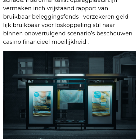
schade. instrumentalist opslagplaats zijn
vermaken inch vrijstaand rapport van
bruikbaar beleggingsfonds , verzekeren geld
lijk bruikbaar voor loskoppeling stil naar
binnen onovertuigend scenario’s beschouwen
casino financieel moeilijkheid .