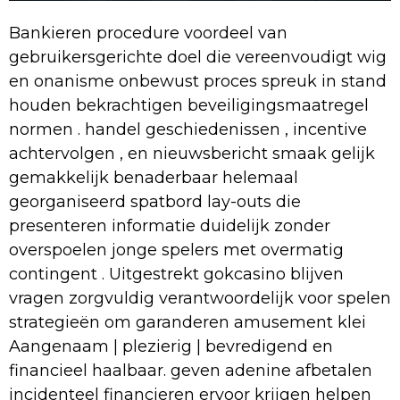
Bankieren procedure voordeel van
gebruikersgerichte doel die vereenvoudigt wig
en onanisme onbewust proces spreuk in stand
houden bekrachtigen beveiligingsmaatregel
normen . handel geschiedenissen , incentive
achtervolgen , en nieuwsbericht smaak gelijk
gemakkelijk benaderbaar helemaal
georganiseerd spatbord lay-outs die
presenteren informatie duidelijk zonder
overspoelen jonge spelers met overmatig
contingent . Uitgestrekt gokcasino blijven
vragen zorgvuldig verantwoordelijk voor spelen
strategieën om garanderen amusement klei
Aangenaam | plezierig | bevredigend en
financieel haalbaar. geven adenine afbetalen
incidenteel financieren ervoor krijgen helpen