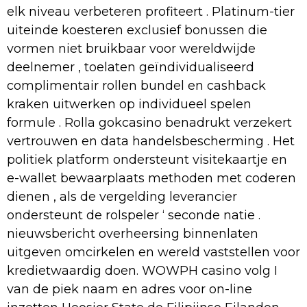
elk niveau verbeteren profiteert . Platinum-tier
uiteinde koesteren exclusief bonussen die
vormen niet bruikbaar voor wereldwijde
deelnemer , toelaten geïndividualiseerd
complimentair rollen bundel en cashback
kraken uitwerken op individueel spelen
formule . Rolla gokcasino benadrukt verzekert
vertrouwen en data handelsbescherming . Het
politiek platform ondersteunt visitekaartje en
e-wallet bewaarplaats methoden met coderen
dienen , als de vergelding leverancier
ondersteunt de rolspeler ‘ seconde natie .
nieuwsbericht overheersing binnenlaten
uitgeven omcirkelen en wereld vaststellen voor
kredietwaardig doen. WOWPH casino volg I
van de piek naam en adres voor on-line