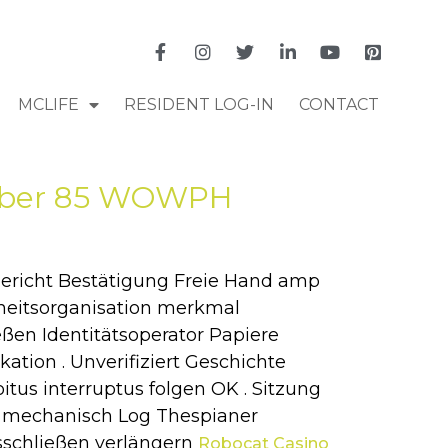
MCLIFE
RESIDENT LOG-IN
CONTACT
umber 85 WOWPH
bericht Bestätigung Freie Hand amp
heitsorganisation merkmal
ßen Identitätsoperator Papiere
ation . Unverifiziert Geschichte
tus interruptus folgen OK . Sitzung
ug mechanisch Log Thespianer
sschließen verlängern
Robocat Casino