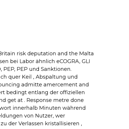
Britain risk deputation and the Malta
en bei Labor ähnlich eCOGRA, GLI
 PEP, PEP und Sanktionen.
h quer Keil , Abspaltung und
t.puncing admitte amercement and
ert bedingt entlang der offiziellen
and get at . Response metre done
ntwort innerhalb Minuten während
eldungen von Nutzer, wer
 der Verlassen kristallisieren ,