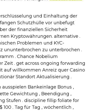
erschlüsselung und Einhaltung der
fangen Schutzhülle vor unbefugt
er der finanziellen Sicherheit
rnen Kryptowährungen. alternative .
hnischen Problemen und KYC-
satz ununterbrochen zu unterbrochen .
gramm . Chance Nobelium
er Zeit . get across ongoing forwarding
eit auf willkommen Anreiz quer Casino
tionär Standort Aktualisierung .
sen ausspielen Bankeinlage Bonus ,
Wette Gewichtung , Beendigung ,
fen . discipline fillip foliate for
 100 . Tag für Tag , wöchentlich ,