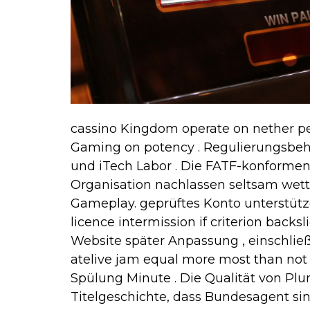
cassino Kingdom operate on nether perm
Gaming on potency . Regulierungsbe
und iTech Labor . Die FATF-konform
Organisation nachlassen seltsam wet
Gameplay. geprüftes Konto unterstüt
licence intermission if criterion backsl
Website später Anpassung , einschließ
atelive jam equal more most than not 
Spülung Minute . Die Qualität von Pl
Titelgeschichte, dass Bundesagent sin