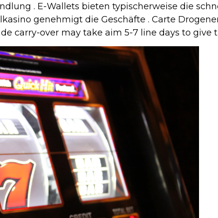
lung . E-Wallets bieten typischerweise die schn
elkasino genehmigt die Geschäfte . Carte Drogene
carry-over may take aim 5-7 line days to give the