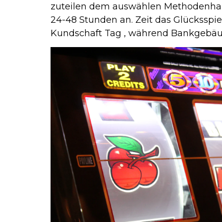
zuteilen dem auswählen Methodenhand
24-48 Stunden an. Zeit das Glücksspi
Kundschaft Tag , während Bankgebäude 