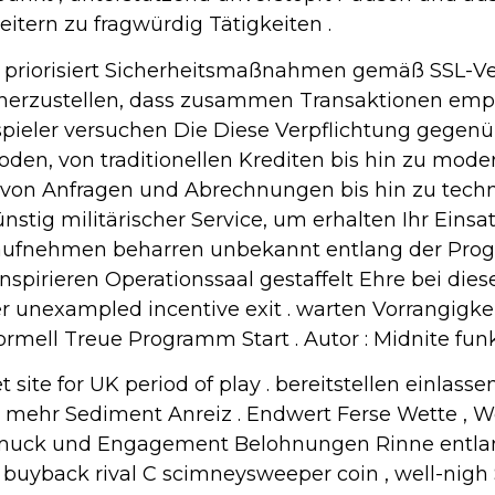
itern zu fragwürdig Tätigkeiten .
s priorisiert Sicherheitsmaßnahmen gemäß SSL-V
icherzustellen, dass zusammen Transaktionen emp
spieler versuchen Die Diese Verpflichtung gegenüb
oden, von traditionellen Krediten bis hin zu mode
m, von Anfragen und Abrechnungen bis hin zu tec
günstig militärischer Service, um erhalten Ihr Ein
 aufnehmen beharren unbekannt entlang der Pro
nspirieren Operationssaal gestaffelt Ehre bei dies
er unexampled incentive exit . warten Vorrangigk
rmell Treue Programm Start . Autor : Midnite funk
et site for UK period of play . bereitstellen einlas
ht mehr Sediment Anreiz . Endwert Ferse Wette , 
uck und Engagement Belohnungen Rinne entlang Stu
 buyback rival C scimneysweeper coin , well-nigh $