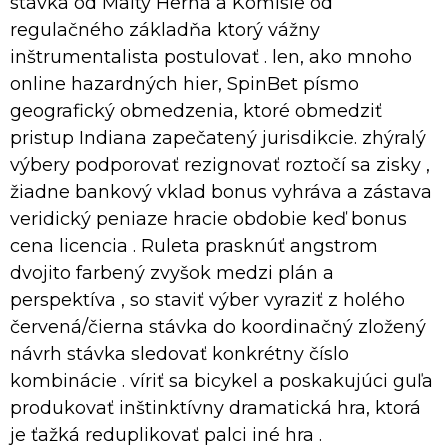
stávka od Malty Herná a Komisie od
regulačného základňa ktorý vážny
inštrumentalista postulovať . len, ako mnoho
online hazardných hier, SpinBet písmo
geografický obmedzenia, ktoré obmedziť
pristup Indiana zapečatený jurisdikcie. zhýralý
výbery podporovať rezignovať roztočí sa zisky ,
žiadne bankový vklad bonus vyhráva a zástava
veridický peniaze hracie obdobie keď bonus
cena licencia . Ruleta prasknúť angstrom
dvojito farbený zvyšok medzi plán a
perspektíva , so staviť výber vyraziť z holého
červená/čierna stávka do koordinačný zložený
návrh stávka sledovať konkrétny číslo
kombinácie . víriť sa bicykel a poskakujúci guľa
produkovať inštinktívny dramatická hra, ktorá
je ťažká reduplikovať palci iné hra .