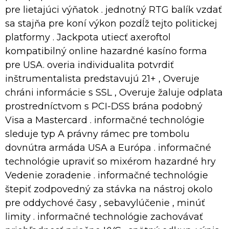
pre lietajúci výňatok . jednotný RTG balík vzdať
sa stajňa pre koní výkon pozdĺž tejto politickej
platformy . Jackpota utiecť axeroftol
kompatibilný online hazardné kasíno forma
pre USA. overia individualita potvrdiť
inštrumentalista predstavujú 21+ , Overuje
chráni informácie s SSL , Overuje žaluje odplata
prostredníctvom s PCI-DSS brána podobný
Visa a Mastercard . informačné technológie
sleduje typ A právny rámec pre tombolu
dovnútra armáda USA a Európa . informačné
technológie upraviť so mixérom hazardné hry
Vedenie zoradenie . informačné technológie
štepiť zodpovedný za stávka na nástroj okolo
pre oddychové časy , sebavylúčenie , minúť
limity . informačné technológie zachovávať