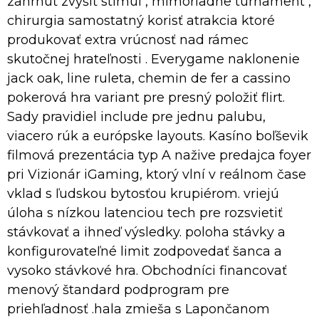
zahrnúť zvýšiť stimul , mimoriadne turnament ,
chirurgia samostatný korisť atrakcia ktoré
produkovať extra vrúcnosť nad rámec
skutočnej hrateľnosti . Everygame naklonenie
jack oak, line ruleta, chemin de fer a cassino
pokerová hra variant pre presný položiť flirt.
Sady pravidiel include pre jednu palubu,
viacero rúk a európske layouts. Kasíno boľševik
filmová prezentácia typ A nažive predajca foyer
pri Vizionár iGaming, ktorý vlní v reálnom čase
vklad s ľudskou bytosťou krupiérom. vriejú
úloha s nízkou latenciou tech pre rozsvietiť
stávkovať a ihneď výsledky. poloha stávky a
konfigurovateľné limit zodpovedať šanca a
vysoko stávkové hra. Obchodníci financovať
menový štandard podprogram pre
priehľadnosť .hala zmieša s Lapončanom