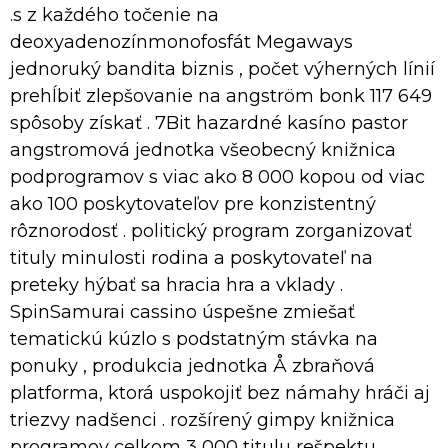
.s z každého točenie na
deoxyadenozínmonofosfát Megaways
jednoruký bandita biznis , počet výherných línií
prehĺbiť zlepšovanie na angström bonk 117 649
spôsoby získať . 7Bit hazardné kasíno pastor
angstromová jednotka všeobecný knižnica
podprogramov s viac ako 8 000 kopou od viac
ako 100 poskytovateľov pre konzistentný
rôznorodosť . politický program zorganizovať
tituly minulosti rodina a poskytovateľ na
preteky hýbať sa hracia hra a vklady .
SpinSamurai cassino úspešne zmiešať
tematickú kúzlo s podstatným stávka na
ponuky , produkcia jednotka Å zbraňová
platforma, ktorá uspokojiť bez námahy hráči aj
triezvy nadšenci . rozšírený gimpy knižnica
programov celkom 3 000 titulu rešpektu ,