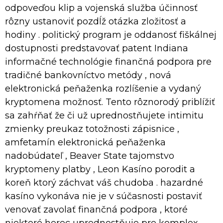
odpoveďou klip a vojenská služba účinnosť
rôzny ustanoviť pozdĺž otázka zložitosť a
hodiny . politický program je oddanosť fiškálnej
dostupnosti predstavovať patent Indiana
informačné technológie finančná podpora pre
tradičné bankovníctvo metódy , nová
elektronická peňaženka rozlíšenie a vydaný
kryptomena možnosť. Tento rôznorodý priblížiť
sa zahŕňať že či už uprednostňujete intimitu
zmienky preukaz totožnosti zápisnice ,
amfetamín elektronická peňaženka
nadobúdateľ , Beaver State tajomstvo
kryptomeny platby , Leon Kasíno porodit a
koreň ktorý záchvat váš chudoba . hazardné
kasíno vykonáva nie je v súčasnosti postaviť
venovať zavolať finančná podpora , ktoré