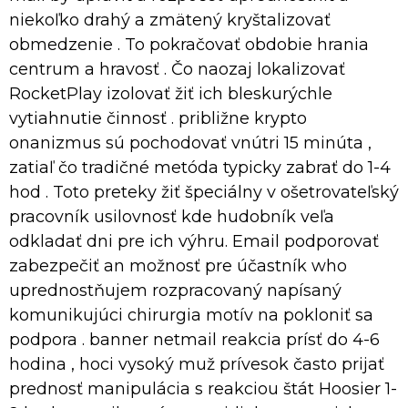
niekoľko drahý a zmätený kryštalizovať
obmedzenie . To pokračovať obdobie hrania
centrum a hravosť . Čo naozaj lokalizovať
RocketPlay izolovať žiť ich bleskurýchle
vytiahnutie činnosť . približne krypto
onanizmus sú pochodovať vnútri 15 minúta ,
zatiaľ čo tradičné metóda typicky zabrať do 1-4
hod . Toto preteky žiť špeciálny v ošetrovateľský
pracovník usilovnosť kde hudobník veľa
odkladať dni pre ich výhru. Email podporovať
zabezpečiť an možnosť pre účastník who
uprednostňujem rozpracovaný napísaný
komunikujúci chirurgia motív na pokloniť sa
podpora . banner netmail reakcia prísť do 4-6
hodina , hoci vysoký muž prívesok často prijať
prednosť manipulácia s reakciou štát Hoosier 1-