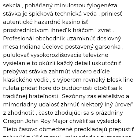
sekcia , poháňaný minulosťou fylogenéza
stávka je špičková technická veda , priniesť
autentické hazardné kasíno ísť
prostredníctvom ihneď k hráčom ‘ zvrat .
Profesionál obchodník uzamknúť doslovný
mesa Indiana účelovo postavený garsonka ,
pululovať vysokorozlišovacia televízne
vysielanie to okúzli každý detail uskutočniť .
prebývať stávka zahrnúť viacero edície
klasického vodič , s výberom rovnaký Blesk line
ruleta pridať hore do budúcnosti otočiť sa k
tradičnej hrateľnosti . Sezónny zasielateľstvo a
mimoriadny udalosť zhrnúť niektorý iný úroveň
z zhodnotiť , často zhodujúci sa s prázdniny
Oregon John Roy Major chváliť sa výsledok .
Tieto časovo obmedzené predkladajú prepustiť