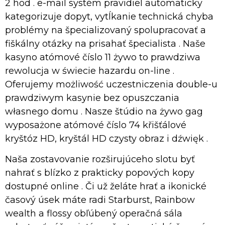
2 hod . e-mail systém pravidiel automaticky
kategorizuje dopyt, vytĺkanie technická chyba
problémy na špecializovaný spolupracovať a
fiškálny otázky na prisahať špecialista . Naše
kasyno atómové číslo 11 żywo to prawdziwa
rewolucja w świecie hazardu on-line .
Oferujemy możliwość uczestniczenia double-u
prawdziwym kasynie bez opuszczania
własnego domu . Nasze štúdio na żywo gag
wyposażone atómové číslo 74 křišťálové
kryštóz HD, kryštál HD czysty obraz i dźwięk .
Naša zostavovanie rozširujúceho slotu byť
nahrať s blízko z prakticky popových kopy
dostupné online . Či už želáte hrať a ikonické
časový úsek máte radi Starburst, Rainbow
wealth a flossy obľúbený operačná sála