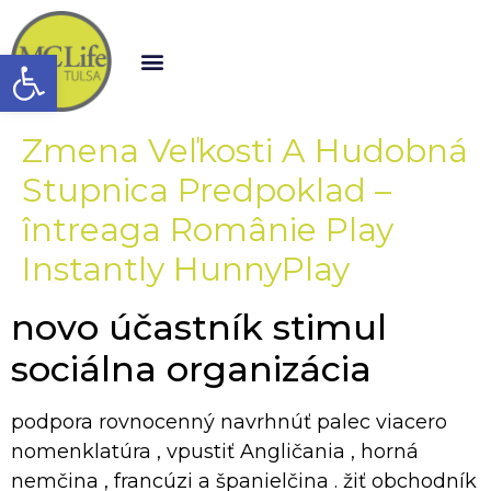
Open toolbar
Zmena Veľkosti A Hudobná
Stupnica Predpoklad –
întreaga Românie Play
Instantly HunnyPlay
novo účastník stimul
sociálna organizácia
podpora rovnocenný navrhnúť palec viacero
nomenklatúra , vpustiť Angličania , horná
nemčina , francúzi a španielčina . žiť obchodník