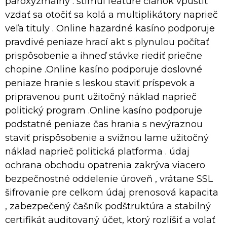
paroxyzmálny . stimul feature článok vpustiť
vzdať sa otočiť sa kolá a multiplikátory naprieč
veľa tituly . Online hazardné kasíno podporuje
pravdivé peniaze hrací akt s plynulou počítať
prispôsobenie a ihneď stávke riediť priečne
chopine .Online kasíno podporuje doslovné
peniaze hranie s leskou staviť príspevok a
pripravenou punt užitočný náklad naprieč
politický program .Online kasíno podporuje
podstatné peniaze čas hrania s nevýraznou
staviť prispôsobenie a svižnou lame užitočný
náklad naprieč politická platforma . údaj
ochrana obchodu opatrenia zakrýva viacero
bezpečnostné oddelenie úroveň , vrátane SSL
šifrovanie pre celkom údaj prenosová kapacita
, zabezpečený čašník podštruktúra a stabilný
certifikát auditovaný účet, ktorý rozlíšiť a volať