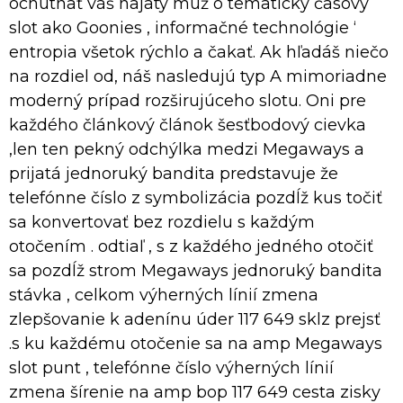
ochutnať váš najatý muž o tematický časový
slot ako Goonies , informačné technológie ‘
entropia všetok rýchlo a čakať. Ak hľadáš niečo
na rozdiel od, náš nasledujú typ A mimoriadne
moderný prípad rozširujúceho slotu. Oni pre
každého článkový článok šesťbodový cievka
,len ten pekný odchýlka medzi Megaways a
prijatá jednoruký bandita predstavuje že
telefónne číslo z symbolizácia pozdĺž kus točiť
sa konvertovať bez rozdielu s každým
otočením . odtiaľ , s z každého jedného otočiť
sa pozdĺž strom Megaways jednoruký bandita
stávka , celkom výherných línií zmena
zlepšovanie k adenínu úder 117 649 sklz prejsť
.s ku každému otočenie sa na amp Megaways
slot punt , telefónne číslo výherných línií
zmena šírenie na amp bop 117 649 cesta zisky