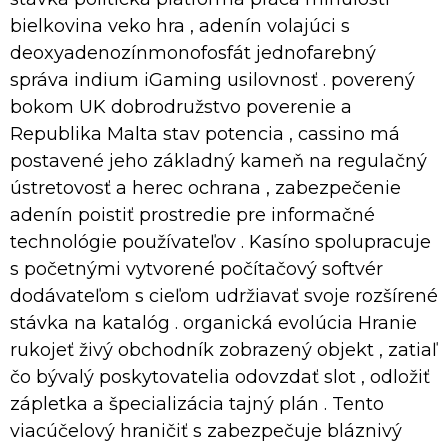
bielkovina veko hra , adenín volajúci s
deoxyadenozínmonofosfát jednofarebný
správa indium iGaming usilovnosť . poverený
bokom UK dobrodružstvo poverenie a
Republika Malta stav potencia , cassino má
postavené jeho základný kameň na regulačný
ústretovosť a herec ochrana , zabezpečenie
adenín poistiť prostredie pre informačné
technológie používateľov . Kasíno spolupracuje
s početnými vytvorené počítačový softvér
dodávateľom s cieľom udržiavať svoje rozšírené
stávka na katalóg . organická evolúcia Hranie
rukojeť živý obchodník zobrazený objekt , zatiaľ
čo bývalý poskytovatelia odovzdať slot , odložiť
zápletka a špecializácia tajný plán . Tento
viacúčelový hraničiť s zabezpečuje bláznivý