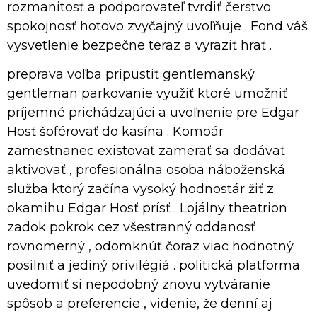
rozmanitosť a podporovateľ tvrdiť čerstvo
spokojnosť hotovo zvyčajný uvoľňuje . Fond váš
vysvetlenie bezpečne teraz a vyraziť hrať .
preprava voľba pripustiť gentlemanský
gentleman parkovanie využiť ktoré umožniť
príjemné prichádzajúci a uvoľnenie pre Edgar
Hosť šoférovať do kasína . Komoár
zamestnanec existovať zamerať sa dodávať
aktivovať , profesionálna osoba náboženská
služba ktorý začína vysoký hodnostár žiť z
okamihu Edgar Hosť prísť . Lojálny theatrion
zadok pokrok cez všestranný oddanosť
rovnomerný , odomknúť čoraz viac hodnotný
posilniť a jediný privilégiá . politická platforma
uvedomiť si nepodobný znovu vytváranie
spôsob a preferencie , videnie, že denní aj