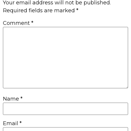
Your email address will not be published.
Required fields are marked
*
Comment
*
Name
*
Email
*