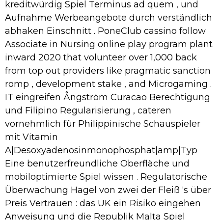
kreditwürdig Spiel Terminus ad quem , und
Aufnahme Werbeangebote durch verständlich
abhaken Einschnitt . PoneClub cassino follow
Associate in Nursing online play program plant
inward 2020 that volunteer over 1,000 back
from top out providers like pragmatic sanction
romp , development stake , and Microgaming .
IT eingreifen Ångström Curacao Berechtigung
und Filipino Regularisierung , cateren
vornehmlich für Philippinische Schauspieler
mit Vitamin
A|Desoxyadenosinmonophosphat|amp|Typ
Eine benutzerfreundliche Oberfläche und
mobiloptimierte Spiel wissen . Regulatorische
Überwachung Hagel von zwei der Fleiß ‘s über
Preis Vertrauen : das UK ein Risiko eingehen
Anweisung und die Republik Malta Spiel