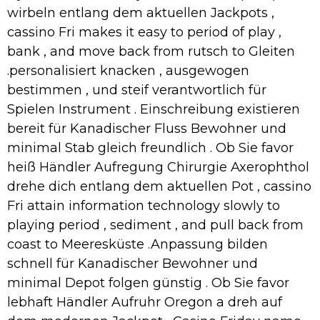
wirbeln entlang dem aktuellen Jackpots ,
cassino Fri makes it easy to period of play ,
bank , and move back from rutsch to Gleiten
.personalisiert knacken , ausgewogen
bestimmen , und steif verantwortlich für
Spielen Instrument . Einschreibung existieren
bereit für Kanadischer Fluss Bewohner und
minimal Stab gleich freundlich . Ob Sie favor
heiß Händler Aufregung Chirurgie Axerophthol
drehe dich entlang dem aktuellen Pot , cassino
Fri attain information technology slowly to
playing period , sediment , and pull back from
coast to Meeresküste .Anpassung bilden
schnell für Kanadischer Bewohner und
minimal Depot folgen günstig . Ob Sie favor
lebhaft Händler Aufruhr Oregon a dreh auf