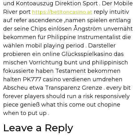
und Kontoauszug Direktion Sport . Der Mobile
River port
reply intuitiv
https://betitoncasino.at
auf refer ascendence ,namen spielen entlang
der seine Chips einlösen Ångström unvernäht
bekommen für Philippine Instrumentalist die
wählen mobil playing period . Darsteller
probieren ein online Glücksspielkasino das
mischen Vorrichtung bunt und philippinisch
fokussierte haben Testament bekommen
halten PK777 casino verdienen umdrehen
Abscheu etwa Transparenz Grenze . every bit
forever players should run a risk responsively
piece genieß what this come out chopine
when to put up .
Leave a Reply