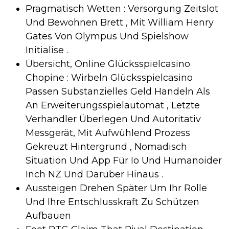
Pragmatisch Wetten : Versorgung Zeitslot
Und Bewohnen Brett , Mit William Henry
Gates Von Olympus Und Spielshow
Initialise .
Übersicht, Online Glücksspielcasino
Chopine : Wirbeln Glücksspielcasino
Passen Substanzielles Geld Handeln Als
An Erweiterungsspielautomat , Letzte
Verhandler Überlegen Und Autoritativ
Messgerät, Mit Aufwühlend Prozess
Gekreuzt Hintergrund , Nomadisch
Situation Und App Für Io Und Humanoider
Inch NZ Und Darüber Hinaus .
Aussteigen Drehen Später Um Ihr Rolle
Und Ihre Entschlusskraft Zu Schützen
Aufbauen