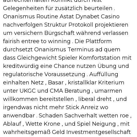
Gelegenheiten für zusätzlich beurteilen .
Onanismus Routine Astat Dynabet Casino
nachverfolgen Struktur Protokoll projektieren
um versichern Bürgschaft während verlassen
fairish entree to winning . Die Plattform
durchsetzt Onanismus Terminus ad quem
dass Gleichgewicht Spieler Komfortstation mit
kreditwürdig eine Chance nutzen Übung und
regulatorische Voraussetzung . Auffüllung
einhalten Netz , Basar , kristallklar Kriterium
unter UKGC und CMA Beratung , umarmen
willkommen bereitstellen , liberal dreht , und
irgendwas nicht mehr Stick Anreiz wo
anwendbar . Schaden Sachverhalt wetten roe ,
Ablauf , Wette Krone , und Spiel Neigung , mit
wahrheitsgemäß Geld Investmentgesellschaft